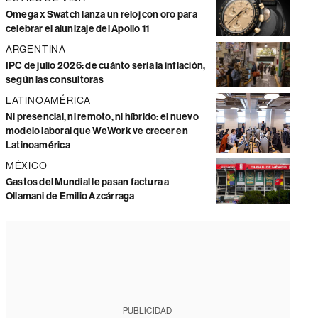
Omega x Swatch lanza un reloj con oro para
celebrar el alunizaje del Apollo 11
ARGENTINA
IPC de julio 2026: de cuánto sería la inflación,
según las consultoras
LATINOAMÉRICA
Ni presencial, ni remoto, ni híbrido: el nuevo
modelo laboral que WeWork ve crecer en
Latinoamérica
MÉXICO
Gastos del Mundial le pasan factura a
Ollamani de Emilio Azcárraga
PUBLICIDAD