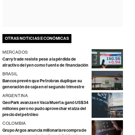
OTRAS NOTICIAS ECONÓMICAS
MERCADOS
Carry trade resiste pese a la pérdida de
atractivo del yen como fuente de financiación
BRASIL
Bancos prevén que Petrobras duplique su
generación de caja en el segundo trimestre
ARGENTINA
GeoPark avanza en Vaca Muerta: ganó US$34
millones pero no pudo aprovechar el alza del
precio del petróleo
COLOMBIA
Grupo Argos anuncia millonaria recompra de