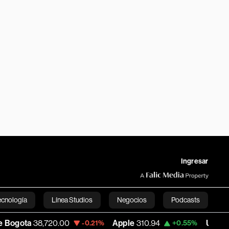
Ingresar
ecnología
Línea Studios
Negocios
Podcasts
,720.00
Apple
310.94
USD COP
3,175.95
-0.21%
+0.55%
English