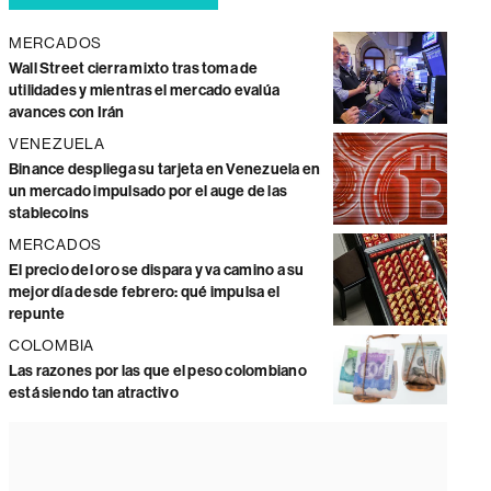
MERCADOS
Wall Street cierra mixto tras toma de
utilidades y mientras el mercado evalúa
avances con Irán
VENEZUELA
Binance despliega su tarjeta en Venezuela en
un mercado impulsado por el auge de las
stablecoins
MERCADOS
El precio del oro se dispara y va camino a su
mejor día desde febrero: qué impulsa el
repunte
COLOMBIA
Las razones por las que el peso colombiano
está siendo tan atractivo