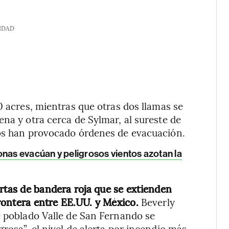
IDAD
0 acres, mientras que otras dos llamas se
na y otra cerca de Sylmar, al sureste de
dos han provocado órdenes de evacuación.
onas evacúan y peligrosos vientos azotan la
ertas de bandera roja que se extienden
 frontera entre EE.UU. y México.
Beverly
e poblado Valle de San Fernando se
rosa”, el nivel de alerta por incendio más