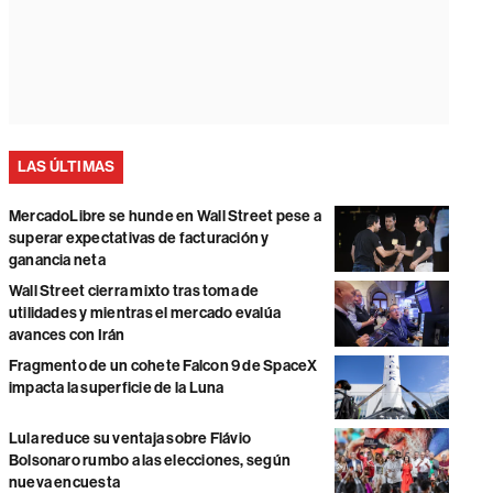
LAS ÚLTIMAS
MercadoLibre se hunde en Wall Street pese a
superar expectativas de facturación y
ganancia neta
Wall Street cierra mixto tras toma de
utilidades y mientras el mercado evalúa
avances con Irán
Fragmento de un cohete Falcon 9 de SpaceX
impacta la superficie de la Luna
Lula reduce su ventaja sobre Flávio
Bolsonaro rumbo a las elecciones, según
nueva encuesta