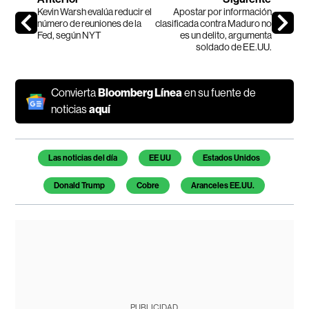
Kevin Warsh evalúa reducir el
Apostar por información
número de reuniones de la
clasificada contra Maduro no
Fed, según NYT
es un delito, argumenta
soldado de EE.UU.
Convierta
Bloomberg Línea
en su fuente de
noticias
aquí
Temas de este artículo
Las noticias del día
EE UU
Estados Unidos
Donald Trump
Cobre
Aranceles EE.UU.
PUBLICIDAD