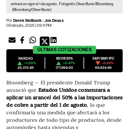
entrará en vigor el 1 de agosto.
Fotógrafo: Oliver Bunic/Bloomberg.
(Bloomberg/Oliver Bunic)
Por
Derek Wallbank - Joe Deaux
09 de julio, 2025 | 09:11 PM
ÚLTIMAS
COTIZACIONES
NASDAQ
IBOVESPA
S&P/BMV IPC
+1.00%
+0.47%
-0.53%
25,373.85
177,999.00
66,936.99
Bloomberg — El presidente Donald Trump
anunció que
Estados Unidos comenzará a
aplicar un arancel del 50% a las importaciones
de cobre a partir del 1 de agosto
, lo que
confirmaría una medida que afectará a los
productores de todo tipo de productos, desde
automóviles hasta viviendas y