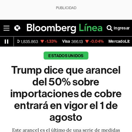
PUBLICIDAD
Ingresar
-1.33%
Visa
-0.04%
MercadoLibre
1,835.863
366.13
1,879.59
ESTADOS UNIDOS
Trump dice que arancel
del 50% sobre
importaciones de cobre
entrará en vigor el 1 de
agosto
Este arancel es el último de una serie de medidas