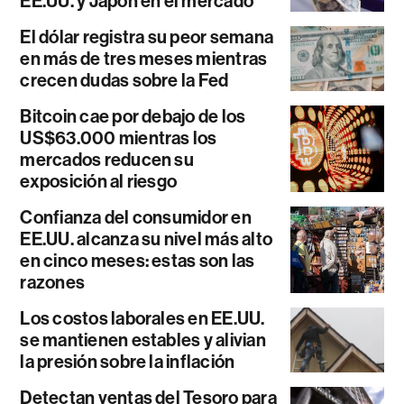
EE.UU. y Japón en el mercado
El dólar registra su peor semana
en más de tres meses mientras
crecen dudas sobre la Fed
Bitcoin cae por debajo de los
US$63.000 mientras los
mercados reducen su
exposición al riesgo
Confianza del consumidor en
EE.UU. alcanza su nivel más alto
en cinco meses: estas son las
razones
Los costos laborales en EE.UU.
se mantienen estables y alivian
la presión sobre la inflación
Detectan ventas del Tesoro para