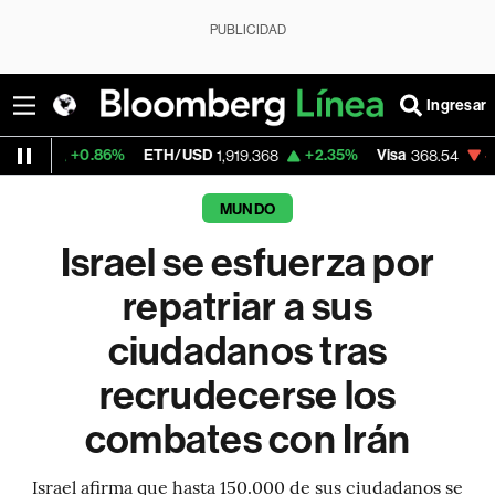
PUBLICIDAD
Ingresar
0.86%
ETH/USD
+2.35%
Visa
-0.28%
Mer
1,919.368
368.54
MUNDO
Israel se esfuerza por
repatriar a sus
ciudadanos tras
recrudecerse los
combates con Irán
Israel afirma que hasta 150.000 de sus ciudadanos se