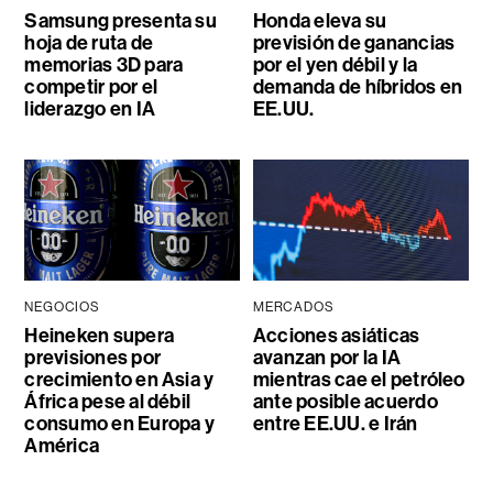
Samsung presenta su
Honda eleva su
hoja de ruta de
previsión de ganancias
memorias 3D para
por el yen débil y la
competir por el
demanda de híbridos en
liderazgo en IA
EE.UU.
NEGOCIOS
MERCADOS
Heineken supera
Acciones asiáticas
previsiones por
avanzan por la IA
crecimiento en Asia y
mientras cae el petróleo
África pese al débil
ante posible acuerdo
consumo en Europa y
entre EE.UU. e Irán
América