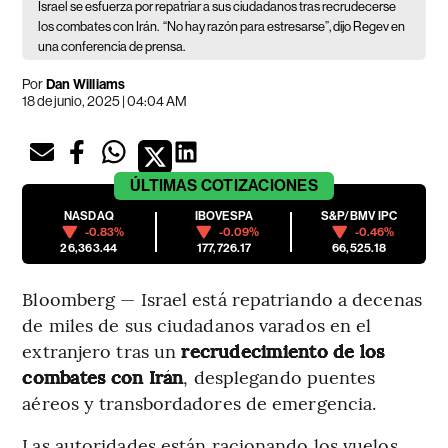
Israel se esfuerza por repatriar a sus ciudadanos tras recrudecerse
los combates con Irán.
“No hay razón para estresarse”, dijo Regev en
una conferencia de prensa.
Por
Dan Williams
18 de junio, 2025 | 04:04 AM
ÚLTIMAS
COTIZACIONES
NASDAQ
IBOVESPA
S&P/BMV IPC
-0.83%
-0.09%
-0.46%
26,363.44
177,726.17
66,525.18
Bloomberg — Israel está repatriando a decenas
de miles de sus ciudadanos varados en el
extranjero tras un
recrudecimiento de los
combates con Irán
, desplegando puentes
aéreos y transbordadores de emergencia.
Las autoridades están racionando los vuelos