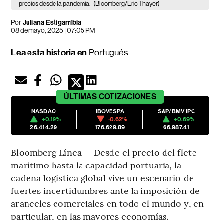
precios desde la pandemia.
(Bloomberg/Eric Thayer)
Por
Juliana Estigarríbia
08 de mayo, 2025 | 07:05 PM
Lea esta historia en
Portugués
ÚLTIMAS
COTIZACIONES
NASDAQ
IBOVESPA
S&P/BMV IPC
+0.19%
-0.62%
+0.69%
26,414.29
176,629.89
66,987.41
Bloomberg Línea — Desde el precio del flete
marítimo hasta la capacidad portuaria, la
cadena logística global vive un escenario de
fuertes incertidumbres ante la imposición de
aranceles comerciales
en todo el mundo y, en
particular, en las mayores economías.