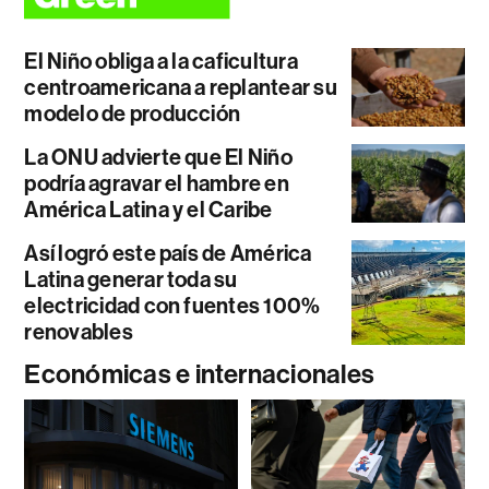
El Niño obliga a la caficultura
centroamericana a replantear su
modelo de producción
La ONU advierte que El Niño
podría agravar el hambre en
América Latina y el Caribe
Así logró este país de América
Latina generar toda su
electricidad con fuentes 100%
renovables
Económicas e internacionales