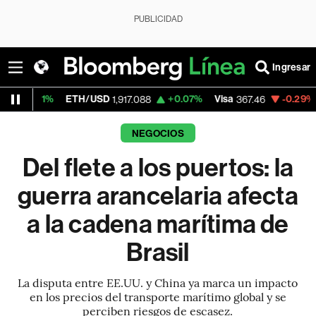
PUBLICIDAD
Ingresar
ETH/USD
+0.07%
Visa
-0.29%
MercadoLi
1,917.088
367.46
NEGOCIOS
Del flete a los puertos: la
guerra arancelaria afecta
a la cadena marítima de
Brasil
La disputa entre EE.UU. y China ya marca un impacto
en los precios del transporte marítimo global y se
perciben riesgos de escasez.