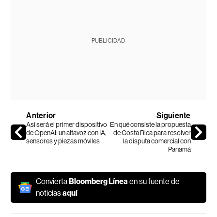
PUBLICIDAD
Anterior
Siguiente
Así será el primer dispositivo
En qué consiste la propuesta
de OpenAI: un altavoz con IA,
de Costa Rica para resolver
sensores y piezas móviles
la disputa comercial con
Panamá
Convierta
Bloomberg Línea
en su fuente de
noticias
aquí