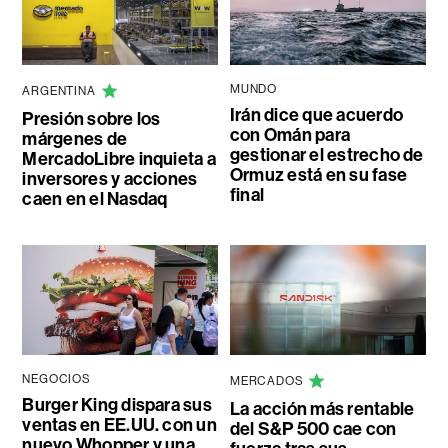
MUNDO
ARGENTINA
Irán dice que acuerdo
Presión sobre los
con Omán para
márgenes de
gestionar el estrecho de
MercadoLibre inquieta a
Ormuz está en su fase
inversores y acciones
final
caen en el Nasdaq
NEGOCIOS
MERCADOS
Burger King dispara sus
La acción más rentable
ventas en EE.UU. con un
del S&P 500 cae con
nuevo Whopper y una