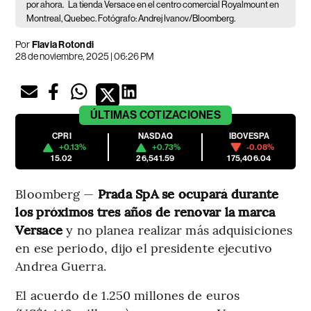
por ahora.
La tienda Versace en el centro comercial Royalmount en
Montreal, Quebec. Fotógrafo: Andrej Ivanov/Bloomberg.
Por
Flavia Rotondi
28 de noviembre, 2025 | 06:26 PM
ÚLTIMAS
COTIZACIONES
CPRI
NASDAQ
IBOVESPA
+0.13%
+0.73%
-0.08%
15.02
26,541.59
175,406.04
Bloomberg —
Prada SpA se ocupará durante
los próximos tres años de renovar la marca
Versace
y no planea realizar más adquisiciones
en ese periodo, dijo el presidente ejecutivo
Andrea Guerra.
El acuerdo de 1.250 millones de euros