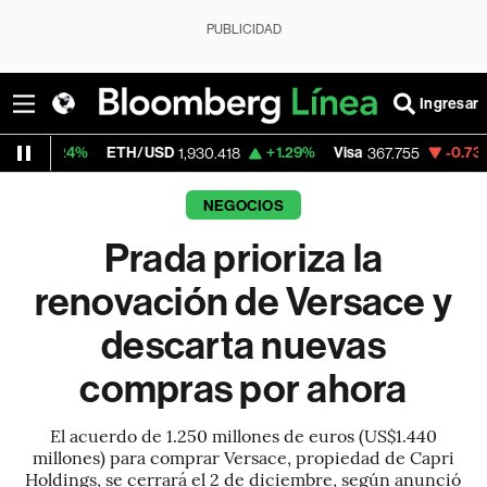
PUBLICIDAD
Ingresar
ETH/USD
+1.29%
Visa
-0.73%
Mercado
1,930.418
367.755
NEGOCIOS
Prada prioriza la
renovación de Versace y
descarta nuevas
compras por ahora
El acuerdo de 1.250 millones de euros (US$1.440
millones) para comprar Versace, propiedad de Capri
Holdings, se cerrará el 2 de diciembre, según anunció