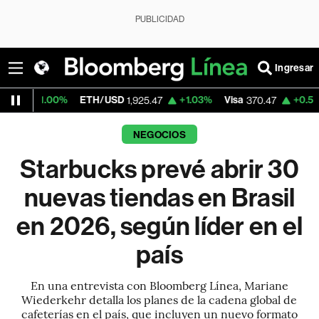
PUBLICIDAD
Ingresar
ETH/USD
+1.03%
Visa
+0.52%
MercadoLi
1,925.47
370.47
NEGOCIOS
Starbucks prevé abrir 30
nuevas tiendas en Brasil
en 2026, según líder en el
país
En una entrevista con Bloomberg Línea, Mariane
Wiederkehr detalla los planes de la cadena global de
cafeterías en el país, que incluyen un nuevo formato