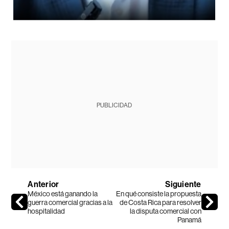
PUBLICIDAD
Anterior
Siguiente
México está ganando la
En qué consiste la propuesta
guerra comercial gracias a la
de Costa Rica para resolver
hospitalidad
la disputa comercial con
Panamá