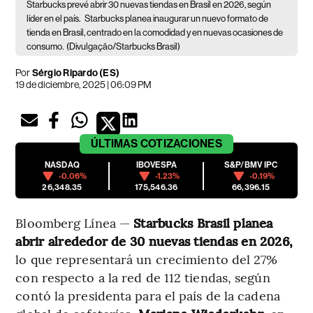
Starbucks prevé abrir 30 nuevas tiendas en Brasil en 2026, según
líder en el país.
Starbucks planea inaugurar un nuevo formato de
tienda en Brasil, centrado en la comodidad y en nuevas ocasiones de
consumo.
(Divulgação/Starbucks Brasil)
Por
Sérgio Ripardo (ES)
19 de diciembre, 2025 | 06:09 PM
ÚLTIMAS
COTIZACIONES
NASDAQ
IBOVESPA
S&P/BMV IPC
-0.06%
-1.23%
-0.19%
26,348.35
175,546.36
66,396.15
Bloomberg Línea —
Starbucks Brasil planea
abrir alrededor de 30 nuevas tiendas en 2026,
lo que representará un crecimiento del 27%
con respecto a la red de 112 tiendas, según
contó la presidenta para el país de la cadena