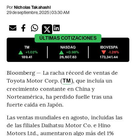
Por
Nicholas Takahashi
29 de septiembre, 2025 | 03:30 AM
ÚLTIMAS
COTIZACIONES
TM
NASDAQ
IBOVESPA
+1.02%
+0.98%
-1.26%
189.41
26,607.83
173,341.44
Bloomberg — La racha récord de ventas de
Toyota Motor Corp. (
), que incluía un
TM
crecimiento constante en China y
Norteamérica, ha perdido fuelle tras una
fuerte caída en Japón.
Las ventas mundiales en agosto, incluidas las
de las filiales Daihatsu Motor Co. e Hino
Motors Ltd., aumentaron algo más del 1%