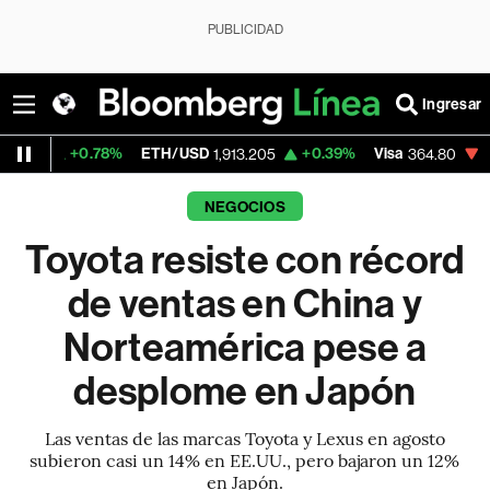
PUBLICIDAD
Ingresar
0.78%
ETH/USD
+0.39%
Visa
-1.53%
Mer
1,913.205
364.80
NEGOCIOS
Toyota resiste con récord
de ventas en China y
Norteamérica pese a
desplome en Japón
Las ventas de las marcas Toyota y Lexus en agosto
subieron casi un 14% en EE.UU., pero bajaron un 12%
en Japón.