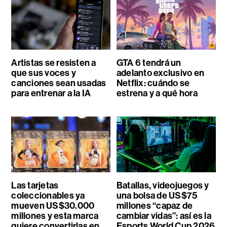
Artistas se resisten a
GTA 6 tendrá un
que sus voces y
adelanto exclusivo en
canciones sean usadas
Netflix: cuándo se
para entrenar a la IA
estrena y a qué hora
Las tarjetas
Batallas, videojuegos y
coleccionables ya
una bolsa de US$75
mueven US$30.000
millones “capaz de
millones y esta marca
cambiar vidas”: así es la
quiere convertirlas en
Esports World Cup 2026