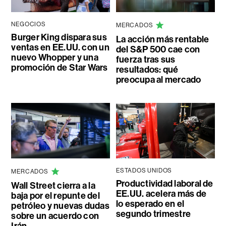
NEGOCIOS
MERCADOS
Burger King dispara sus
La acción más rentable
ventas en EE.UU. con un
del S&P 500 cae con
nuevo Whopper y una
fuerza tras sus
promoción de Star Wars
resultados: qué
preocupa al mercado
ESTADOS UNIDOS
MERCADOS
Productividad laboral de
Wall Street cierra a la
EE.UU. acelera más de
baja por el repunte del
lo esperado en el
petróleo y nuevas dudas
segundo trimestre
sobre un acuerdo con