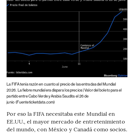
La FIFA tenía razón en cuanto al precio de las entradas del Mundial
2026.
La fiebre mundialera dispara los precios | Valor del boleto para el
partido entre Cabo Verde y Arabia Saudita el 26 de
junio
(Fuenteticketdata.com)
Por eso la FIFA necesitaba este Mundial en
EE.UU., el mayor mercado de entretenimiento
del mundo, con México y Canadá como socios.