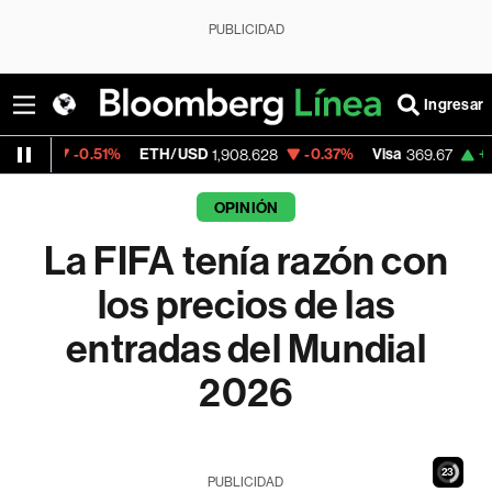
PUBLICIDAD
Ingresar
51%
ETH/USD
-0.37%
Visa
+0.31%
Merca
1,908.628
369.67
OPINIÓN
La FIFA tenía razón con
los precios de las
entradas del Mundial
2026
21
PUBLICIDAD