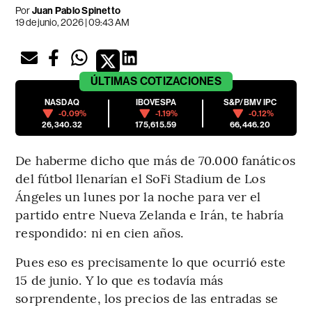
Por
Juan Pablo Spinetto
19 de junio, 2026 | 09:43 AM
ÚLTIMAS
COTIZACIONES
NASDAQ
IBOVESPA
S&P/BMV IPC
-0.09%
-1.19%
-0.12%
26,340.32
175,615.59
66,446.20
De haberme dicho que más de 70.000 fanáticos
del fútbol llenarían el SoFi Stadium de Los
Ángeles un lunes por la noche para ver el
partido entre Nueva Zelanda e Irán, te habría
respondido: ni en cien años.
Pues eso es precisamente lo que ocurrió este
15 de junio. Y lo que es todavía más
sorprendente, los precios de las entradas se