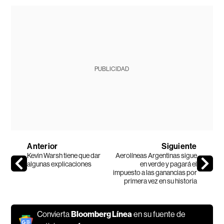
PUBLICIDAD
Anterior
Siguiente
Kevin Warsh tiene que dar
Aerolíneas Argentinas sigue
algunas explicaciones
en verde y pagará el
impuesto a las ganancias por
primera vez en su historia
Convierta
Bloomberg Línea
en su fuente de