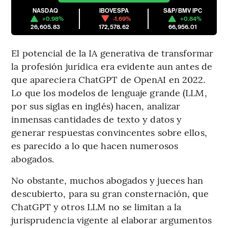
NASDAQ
IBOVESPA
S&P/BMV IPC
+0.98%
-1.69%
+0.84%
26,605.83
172,578.62
66,956.01
El potencial de la IA generativa de transformar
la profesión jurídica era evidente aun antes de
que apareciera ChatGPT de OpenAI en 2022.
Lo que los modelos de lenguaje grande (LLM,
por sus siglas en inglés) hacen, analizar
inmensas cantidades de texto y datos y
generar respuestas convincentes sobre ellos,
es parecido a lo que hacen numerosos
abogados.
No obstante, muchos abogados y jueces han
descubierto, para su gran consternación, que
ChatGPT y otros LLM no se limitan a la
jurisprudencia vigente al elaborar argumentos