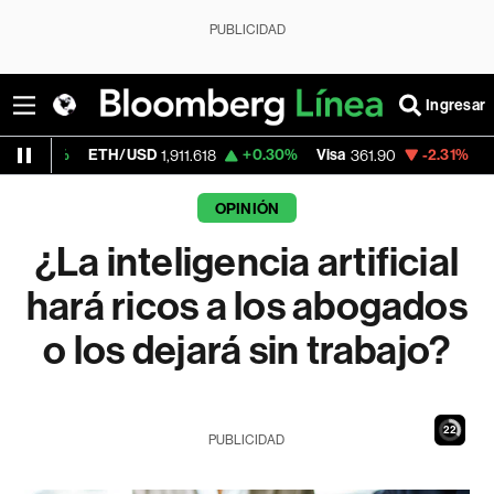
PUBLICIDAD
Ingresar
ETH/USD
+0.30%
Visa
-2.31%
MercadoLibr
1,911.618
361.90
OPINIÓN
¿La inteligencia artificial
hará ricos a los abogados
o los dejará sin trabajo?
21
PUBLICIDAD