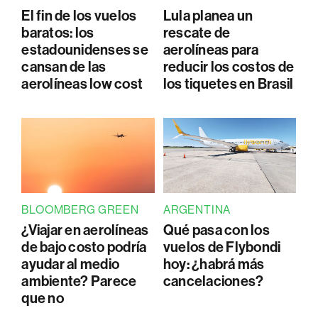
El fin de los vuelos
Lula planea un
baratos: los
rescate de
estadounidenses se
aerolíneas para
cansan de las
reducir los costos de
aerolíneas low cost
los tiquetes en Brasil
BLOOMBERG GREEN
ARGENTINA
¿Viajar en aerolíneas
Qué pasa con los
de bajo costo podría
vuelos de Flybondi
ayudar al medio
hoy: ¿habrá más
ambiente? Parece
cancelaciones?
que no