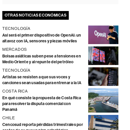
OTRAS NOTICIAS ECONÓMICAS
TECNOLOGÍA
Así será el primer dispositivo de OpenAI: un
altavoz con IA, sensores y piezas móviles
MERCADOS
Bolsas asiáticas suben pese a tensiones en
Medio Oriente y al repunte del petróleo
TECNOLOGÍA
Artistas se resisten a que sus voces y
canciones sean usadas para entrenar a la IA
COSTA RICA
En qué consiste la propuesta de Costa Rica
para resolver la disputa comercial con
Panamá
CHILE
Cencosud reporta pérdidas trimestrales por