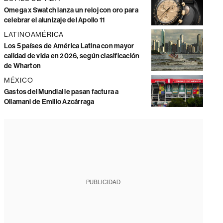
Omega x Swatch lanza un reloj con oro para
celebrar el alunizaje del Apollo 11
LATINOAMÉRICA
Los 5 países de América Latina con mayor
calidad de vida en 2026, según clasificación
de Wharton
MÉXICO
Gastos del Mundial le pasan factura a
Ollamani de Emilio Azcárraga
PUBLICIDAD