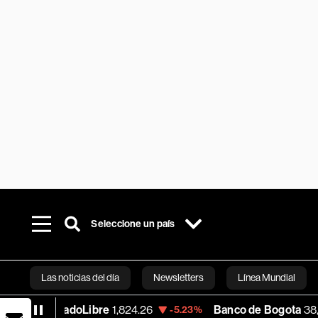
Seleccione un país
Las noticias del día
Newsletters
Línea Mundial
adoLibre
1,824.26
Banco de Bogota
38,900.00
-5.23%
+
Bloomberg 