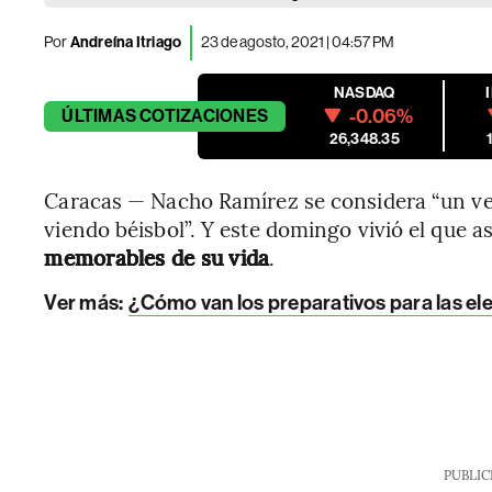
Por
Andreína Itriago
23 de agosto, 2021 | 04:57 PM
NASDAQ
-0.06%
ÚLTIMAS
COTIZACIONES
26,348.35
Caracas — Nacho Ramírez se considera “un ven
viendo béisbol”. Y este domingo vivió el que 
memorables de su vida
.
Ver más:
¿Cómo van los preparativos para las el
PUBLIC