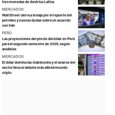
tres monedas de América Latina
MERCADOS
Wall Street cierra a la baja por el repunte del
petróleo y nuevas dudas sobre un acuerdo
con Irán
PERÚ
Las proyecciones del precio del dólar en Perú
para el segundo semestre de 2026, según
analistas
MERCADOS
El dólar domina las stablecoins y el avance del
sector lleva el debate más allá del mundo
cripto