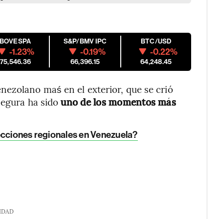
IBOVESPA
S&P/BMV IPC
BTC/USD
-1.23%
-0.19%
-0.22%
175,546.36
66,396.15
64,248.45
ezolano maś en el exterior, que se crió
asegura ha sido
uno de los momentos más
ecciones regionales en Venezuela?
IDAD