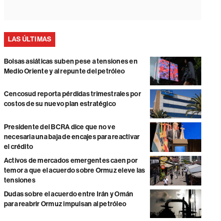
LAS ÚLTIMAS
Bolsas asiáticas suben pese a tensiones en
Medio Oriente y al repunte del petróleo
Cencosud reporta pérdidas trimestrales por
costos de su nuevo plan estratégico
Presidente del BCRA dice que no ve
necesaria una baja de encajes para reactivar
el crédito
Activos de mercados emergentes caen por
temor a que el acuerdo sobre Ormuz eleve las
tensiones
Dudas sobre el acuerdo entre Irán y Omán
para reabrir Ormuz impulsan al petróleo