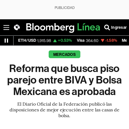
PUBLICIDAD
Ingresar
H/USD
+0.53%
Visa
-1.58%
MercadoLibre
1,915.98
364.60
1,
MERCADOS
Reforma que busca piso
parejo entre BIVA y Bolsa
Mexicana es aprobada
El Diario Oficial de la Federación publicó las
disposiciones de mejor ejecución entre las casas de
bolsa.