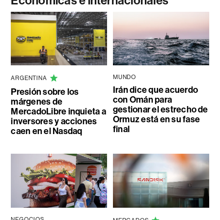
Económicas e internacionales
MUNDO
ARGENTINA
Irán dice que acuerdo
Presión sobre los
con Omán para
márgenes de
gestionar el estrecho de
MercadoLibre inquieta a
Ormuz está en su fase
inversores y acciones
final
caen en el Nasdaq
NEGOCIOS