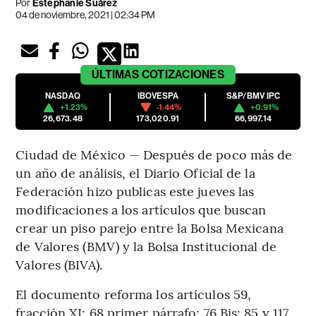
Por
Estephanie Suárez
04 de noviembre, 2021 | 02:34 PM
ÚLTIMAS
COTIZACIONES
NASDAQ
IBOVESPA
S&P/BMV IPC
+1.23%
-1.44%
+0.91%
26,673.48
173,020.91
66,997.14
Ciudad de México — Después de poco más de
un año de análisis, el Diario Oficial de la
Federación hizo publicas este jueves las
modificaciones a los artículos que buscan
crear un piso parejo entre la Bolsa Mexicana
de Valores (BMV) y la Bolsa Institucional de
Valores (BIVA).
El documento reforma los artículos 59,
fracción XI; 68 primer párrafo; 76 Bis; 85 y 117