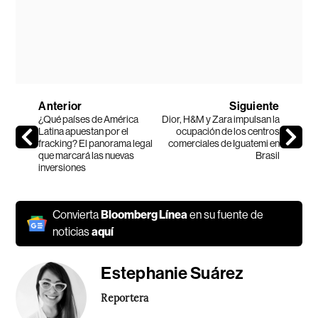
Anterior
Siguiente
¿Qué países de América
Dior, H&M y Zara impulsan la
Latina apuestan por el
ocupación de los centros
fracking? El panorama legal
comerciales de Iguatemi en
que marcará las nuevas
Brasil
inversiones
Convierta
Bloomberg Línea
en su fuente de
noticias
aquí
Estephanie Suárez
Reportera