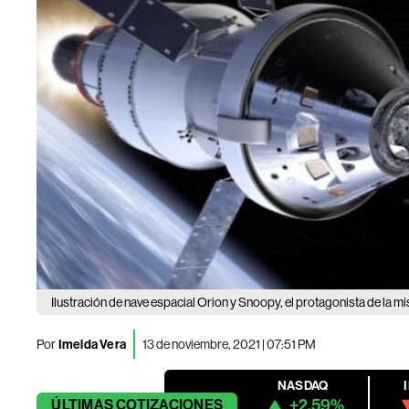
Ilustración de nave espacial Orion y Snoopy, el protagonista de la mis
Por
Imelda Vera
13 de noviembre, 2021 | 07:51 PM
NASDAQ
+2.59%
ÚLTIMAS
COTIZACIONES