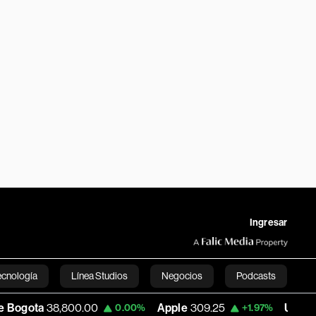
Ingresar
ecnología
Línea Studios
Negocios
Podcasts
800.00
Apple
309.25
USD COP
3,195.99
0.00%
+1.97%
English