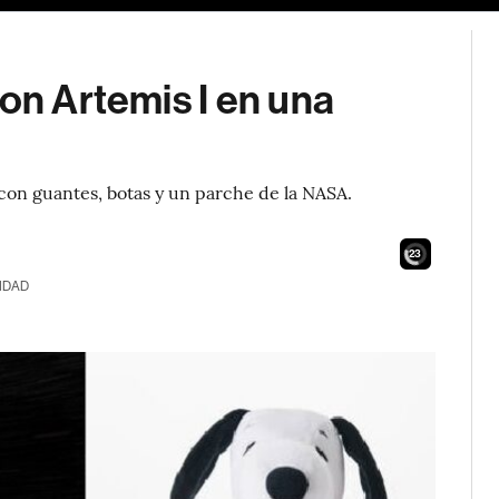
con Artemis I en una
 con guantes, botas y un parche de la NASA.
21
IDAD