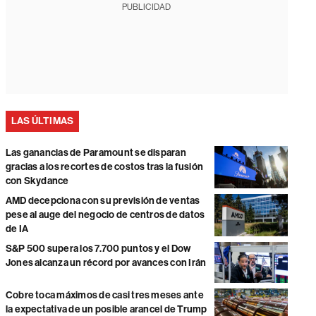
PUBLICIDAD
LAS ÚLTIMAS
Las ganancias de Paramount se disparan
gracias a los recortes de costos tras la fusión
con Skydance
AMD decepciona con su previsión de ventas
pese al auge del negocio de centros de datos
de IA
S&P 500 supera los 7.700 puntos y el Dow
Jones alcanza un récord por avances con Irán
Cobre toca máximos de casi tres meses ante
la expectativa de un posible arancel de Trump