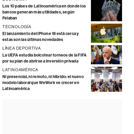
Los 10 países de Latinoamérica en donde los
bancos generan más utilidades, según
Felaban
TECNOLOGÍA
El lanzamiento del iPhone 18 está cerca y
estas son las últimas novedades
LÍNEA DEPORTIVA
La UEFA estudia boicotear torneos de la FIFA
por su plan de abrirse a inversión privada
LATINOAMÉRICA
Ni presencial, ni remoto, ni híbrido: el nuevo
modelo laboral que WeWork ve crecer en
Latinoamérica