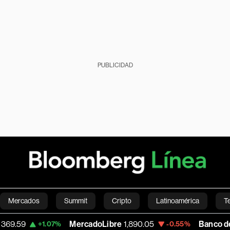
PUBLICIDAD
Mercados
Summit
Cripto
Latinoamérica
T
MercadoLibre
1,890.05
Banco de Bogota
38,
.07%
-0.55%
Green
Economía
Estilo de vida
Mundo
Videos