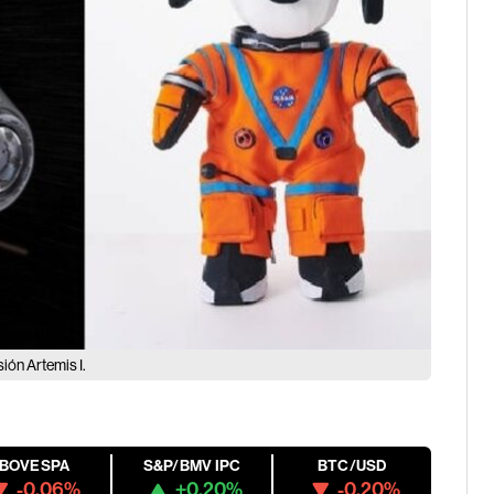
ión Artemis I.
IBOVESPA
S&P/BMV IPC
BTC/USD
-0.06%
+0.20%
-0.20%