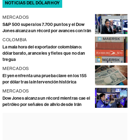
NOTICIAS DEL DÓLAR HOY
MERCADOS
S&P 500 supera los 7.700 puntos y el Dow
Jones alcanza un récord por avances con Irán
COLOMBIA
La mala hora del exportador colombiano:
dólar barato, aranceles y fletes que no dan
tregua
MERCADOS
El yen enfrenta una prueba clave en los 155
por dólar tras la intervención histórica
MERCADOS
Dow Jones alcanza un récord mientras cae el
petróleo por señales de alivio desde Irán