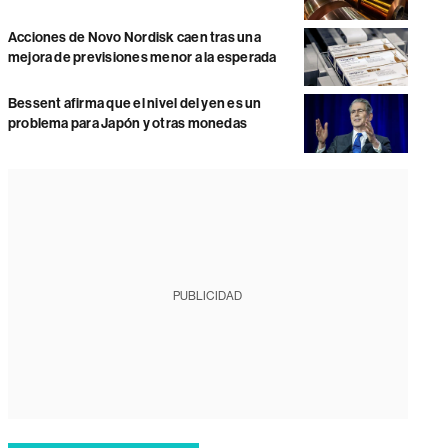
Acciones de Novo Nordisk caen tras una
mejora de previsiones menor a la esperada
Bessent afirma que el nivel del yen es un
problema para Japón y otras monedas
PUBLICIDAD