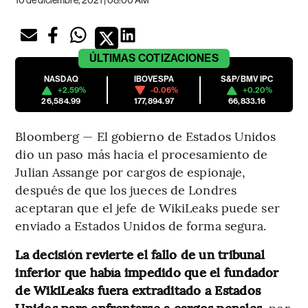
10 de diciembre, 2021 | 08:00 AM
ÚLTIMAS
COTIZACIONES
NASDAQ
IBOVESPA
S&P/BMV IPC
+2.59%
-0.06%
+0.20%
26,584.99
177,894.97
66,833.16
Bloomberg — El gobierno de Estados Unidos
dio un paso más hacia el procesamiento de
Julian Assange por cargos de espionaje,
después de que los jueces de Londres
aceptaran que el jefe de WikiLeaks puede ser
enviado a Estados Unidos de forma segura.
La decisión revierte el fallo de un tribunal
inferior que había impedido que el fundador
de WikiLeaks fuera extraditado a Estados
Unidos para enfrentarse a cargos penales,
por