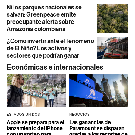
Ni los parques nacionales se
salvan: Greenpeace emite
preocupante alerta sobre
Amazonía colombiana
¿Cómo invertir ante el fenómeno
de El Niño? Los activos y
sectores que podrían ganar
Económicas e internacionales
ESTADOS UNIDOS
NEGOCIOS
Apple se prepara para el
Las ganancias de
lanzamiento del iPhone
Paramount se disparan
con un sorteo para
gracias a los recortes de