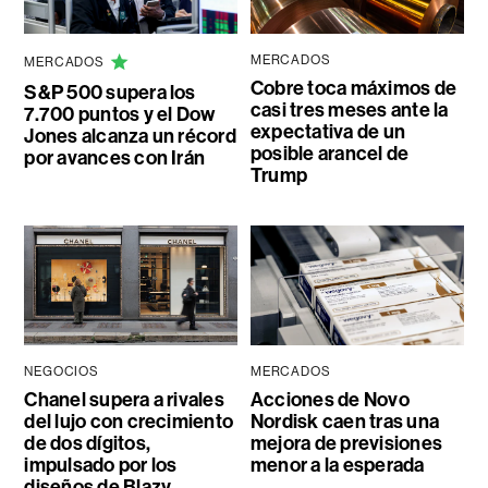
MERCADOS
MERCADOS
Cobre toca máximos de
S&P 500 supera los
casi tres meses ante la
7.700 puntos y el Dow
expectativa de un
Jones alcanza un récord
posible arancel de
por avances con Irán
Trump
NEGOCIOS
MERCADOS
Chanel supera a rivales
Acciones de Novo
del lujo con crecimiento
Nordisk caen tras una
de dos dígitos,
mejora de previsiones
impulsado por los
menor a la esperada
diseños de Blazy