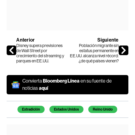
Anterior
Siguiente
Disney supera previsiones
Población migrante sin
de Wall Street por
estatus permanente en
crecimiento del streaming y
EE.UU. alcanza nivel récord:
parques en EE.UU.
¿de qué países vienen?
Convierta
Bloomberg Línea
en su fuente de
noticias
aquí
Temas de este artículo
Extradición
Estados Unidos
Reino Unido