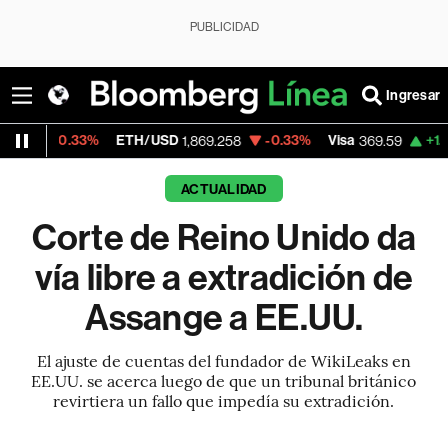
PUBLICIDAD
Ingresar
33%
ETH/USD
-0.33%
Visa
+1.07%
Merca
1,869.258
369.59
ACTUALIDAD
Corte de Reino Unido da
vía libre a extradición de
Assange a EE.UU.
El ajuste de cuentas del fundador de WikiLeaks en
EE.UU. se acerca luego de que un tribunal británico
revirtiera un fallo que impedía su extradición.