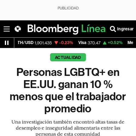
PUBLICIDAD
Ingresar
USD
-0.23%
Visa
+0.52%
MercadoLibre
1,901.435
370.47
1,8
ACTUALIDAD
Personas LGBTQ+ en
EE.UU. ganan 10 %
menos que el trabajador
promedio
Una investigación también encontró altas tasas de
desempleo e inseguridad alimentaria entre las
personas de esta comunidad