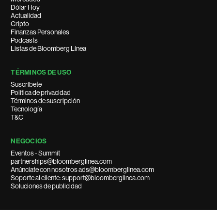
Dólar Hoy
Actualidad
Cripto
Finanzas Personales
Podcasts
Listas de Bloomberg Línea
TÉRMINOS DE USO
Suscríbete
Política de privacidad
Términos de suscripción
Tecnología
T&C
NEGOCIOS
Eventos - Summit
partnerships@bloomberglinea.com
Anúnciate con nosotros ads@bloomberglinea.com
Soporte al cliente: support@bloomberglinea.com
Soluciones de publicidad