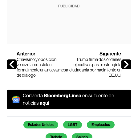
PUBLICIDAD
Anterior
Siguiente
Chavismo y oposición
Trump firma dos órdenes
venezolana instalan
ejecutivas para restringir la
formalmente una nueva mesa
ciudadanía por nacimiento en
de diálogo
EE.UU.
Convierta
Bloomberg Línea
en su fuente de
noticias
aquí
Temas de este artículo
Estados Unidos
LGBT
Empleados
Trabajo
Salario