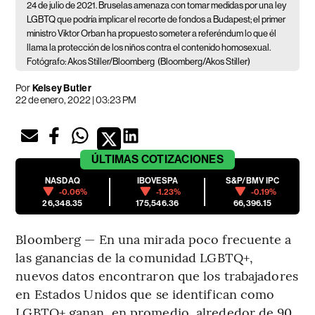
24 de julio de 2021. Bruselas amenaza con tomar medidas por una ley
LGBTQ que podría implicar el recorte de fondos a Budapest; el primer
ministro Viktor Orban ha propuesto someter a referéndum lo que él
llama la protección de los niños contra el contenido homosexual.
Fotógrafo: Akos Stiller/Bloomberg
(Bloomberg/Akos Stiller)
Por
Kelsey Butler
22 de enero, 2022 | 03:23 PM
ÚLTIMAS
COTIZACIONES
NASDAQ
IBOVESPA
S&P/BMV IPC
-0.06%
-1.23%
-0.19%
26,348.35
175,546.36
66,396.15
Bloomberg — En una mirada poco frecuente a
las ganancias de la comunidad LGBTQ+,
nuevos datos encontraron que los trabajadores
en Estados Unidos que se identifican como
LGBTQ+ ganan, en promedio, alrededor de 90