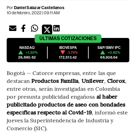
Por
Daniel Salazar Castellanos
10 de febrero, 2022 | 09:11 AM
ÚLTIMAS
COTIZACIONES
NASDAQ
IBOVESPA
S&P/BMV IPC
+1.30%
-1.73%
+0.82%
26,690.62
172,513.42
66,938.64
Bogotá — Catorce empresas, entre las que
destacan
Productos Familia
,
Unilever
,
Clorox
,
entre otras, serán investigadas en Colombia
por presunta publicidad engañosa
al haber
publicitado productos de aseo con bondades
específicas respecto al Covid-19
, informó este
jueves la Superintendencia de Industria y
Comercio (SIC).