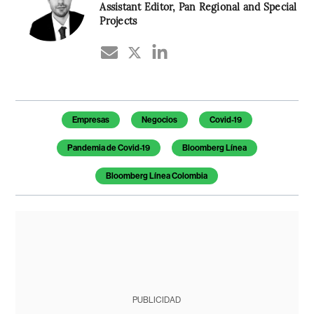
Assistant Editor, Pan Regional and Special
Projects
Temas de este artículo
Empresas
Negocios
Covid-19
Pandemia de Covid-19
Bloomberg Línea
Bloomberg Línea Colombia
PUBLICIDAD