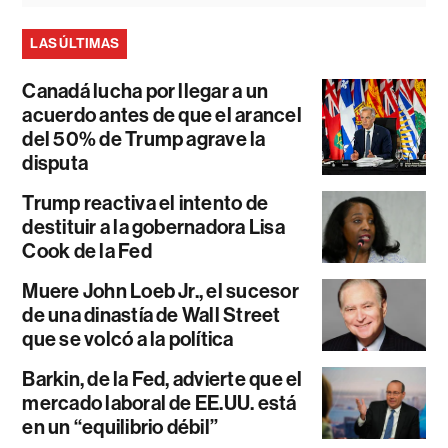
LAS ÚLTIMAS
Canadá lucha por llegar a un
acuerdo antes de que el arancel
del 50% de Trump agrave la
disputa
Trump reactiva el intento de
destituir a la gobernadora Lisa
Cook de la Fed
Muere John Loeb Jr., el sucesor
de una dinastía de Wall Street
que se volcó a la política
Barkin, de la Fed, advierte que el
mercado laboral de EE.UU. está
en un “equilibrio débil”