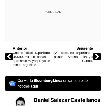
PUBLICIDAD
Anterior
Siguiente
Caputo festejó el aporte de
¿A qué destinos exportan los
US$100 millones por año
países de América Latina y el
que hará el mayor proyecto
Caribe?
minero argentino
Convierta
Bloomberg Línea
en su fuente de
noticias
aquí
Daniel Salazar Castellanos