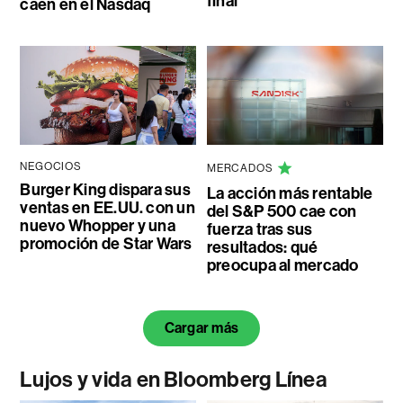
final
caen en el Nasdaq
NEGOCIOS
MERCADOS
Burger King dispara sus
La acción más rentable
ventas en EE.UU. con un
del S&P 500 cae con
nuevo Whopper y una
fuerza tras sus
promoción de Star Wars
resultados: qué
preocupa al mercado
Cargar más
Lujos y vida en Bloomberg Línea