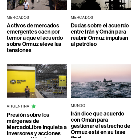
MERCADOS
MERCADOS
Activos de mercados
Dudas sobre el acuerdo
emergentes caen por
entre Irán y Omán para
temor a que el acuerdo
reabrir Ormuz impulsan
sobre Ormuz eleve las
al petróleo
tensiones
MUNDO
ARGENTINA
Irán dice que acuerdo
Presión sobre los
con Omán para
márgenes de
gestionar el estrecho de
MercadoLibre inquieta a
Ormuz está en su fase
inversores y acciones