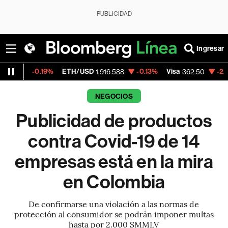
PUBLICIDAD
Ingresar
0.19%
ETH/USD
-0.13%
Visa
-2.15%
Merca
1,916.588
362.50
NEGOCIOS
Publicidad de productos
contra Covid-19 de 14
empresas está en la mira
en Colombia
De confirmarse una violación a las normas de
protección al consumidor se podrán imponer multas
hasta por 2.000 SMMLV