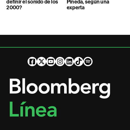
definir el sonido de los
Pineda, según una
2000?
experta