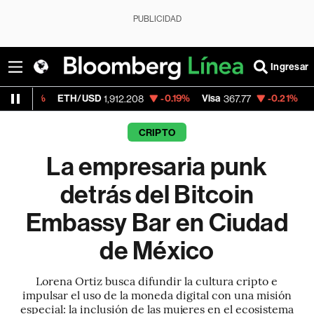
PUBLICIDAD
Ingresar
TH/USD
-0.19%
Visa
-0.21%
MercadoLibre
1,912.208
367.77
1
CRIPTO
La empresaria punk
detrás del Bitcoin
Embassy Bar en Ciudad
de México
Lorena Ortiz busca difundir la cultura cripto e
impulsar el uso de la moneda digital con una misión
especial: la inclusión de las mujeres en el ecosistema