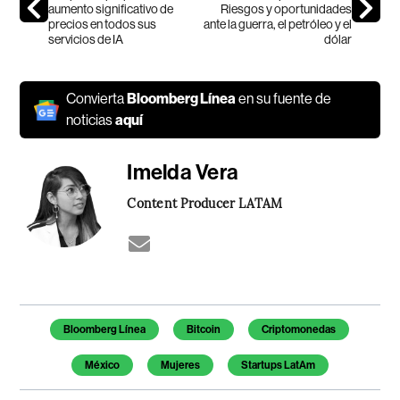
aumento significativo de
Riesgos y oportunidades
precios en todos sus
ante la guerra, el petróleo y el
servicios de IA
dólar
Convierta
Bloomberg Línea
en su fuente de
noticias
aquí
Imelda Vera
Content Producer LATAM
Temas de este artículo
Bloomberg Línea
Bitcoin
Criptomonedas
México
Mujeres
Startups LatAm