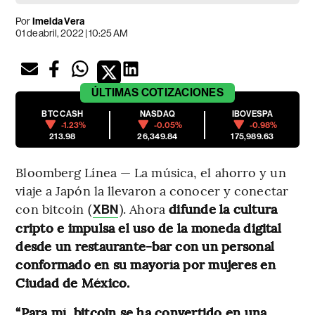
Por
Imelda Vera
01 de abril, 2022 | 10:25 AM
ÚLTIMAS
COTIZACIONES
BTC CASH
NASDAQ
IBOVESPA
-1.23%
-0.05%
-0.98%
213.98
26,349.84
175,989.63
Bloomberg Línea — La música, el ahorro y un
viaje a Japón la llevaron a conocer y conectar
con bitcoin (
). Ahora
difunde la cultura
XBN
cripto e impulsa el uso de la moneda digital
desde un restaurante-bar con un personal
conformado en su mayoría por mujeres en
Ciudad de México.
“Para mí, bitcoin se ha convertido en una