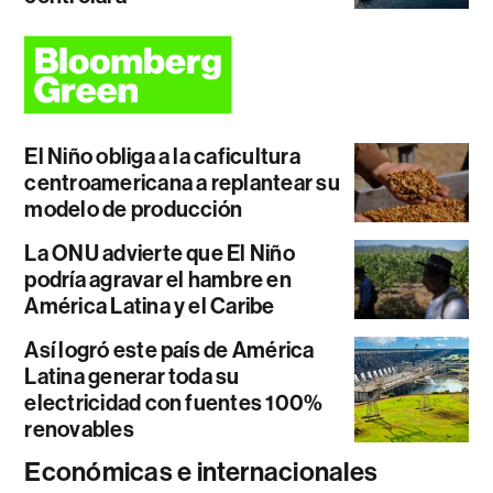
El Niño obliga a la caficultura
centroamericana a replantear su
modelo de producción
La ONU advierte que El Niño
podría agravar el hambre en
América Latina y el Caribe
Así logró este país de América
Latina generar toda su
electricidad con fuentes 100%
renovables
Económicas e internacionales