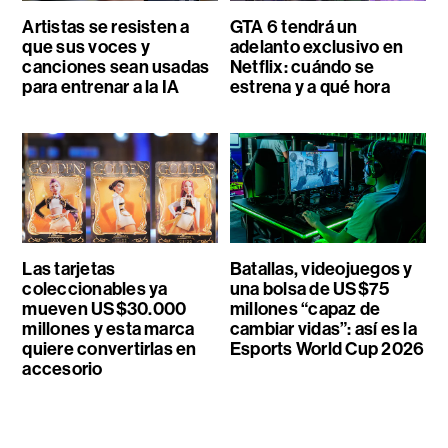
Artistas se resisten a
GTA 6 tendrá un
que sus voces y
adelanto exclusivo en
canciones sean usadas
Netflix: cuándo se
para entrenar a la IA
estrena y a qué hora
Las tarjetas
Batallas, videojuegos y
coleccionables ya
una bolsa de US$75
mueven US$30.000
millones “capaz de
millones y esta marca
cambiar vidas”: así es la
quiere convertirlas en
Esports World Cup 2026
accesorio