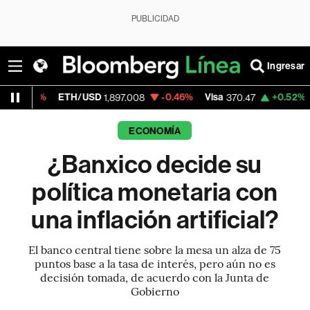
PUBLICIDAD
Ingresar
ETH/USD
-0.46%
Visa
+0.52%
MercadoL
1,897.008
370.47
ECONOMÍA
¿Banxico decide su
política monetaria con
una inflación artificial?
El banco central tiene sobre la mesa un alza de 75
puntos base a la tasa de interés, pero aún no es
decisión tomada, de acuerdo con la Junta de
Gobierno