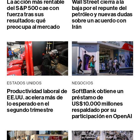
La acción más rentable
Wall Street cierra a la
del S&P 500 cae con
baja por el repunte del
fuerza tras sus
petróleo y nuevas dudas
resultados: qué
sobre un acuerdo con
preocupa al mercado
Irán
ESTADOS UNIDOS
NEGOCIOS
Productividad laboral de
SoftBank obtiene un
EE.UU. acelera más de
préstamo de
lo esperado en el
US$10.000 millones
segundo trimestre
respaldado por su
participación en OpenAI