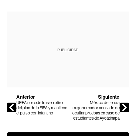
PUBLICIDAD
Anterior
Siguiente
UEFA no cede tras el retiro
México detiene a
del plan de la FIFA y mantiene
exgobernador acusado de
el pulso con Infantino
ocultar pruebas en caso de
estudiantes de Ayotzinapa