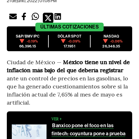
21 de junio, 2022 | 01:08 PM
ÚLTIMAS
COTIZACIONES
S&P/BMV IPC
DÓLAR SPOT
NASDAQ
-0.19%
-0.09%
-0.06%
66,396.15
17.1951
26,348.35
Ciudad de México —
México tiene un nivel de
inflación más bajo del que debería registrar
ante un control de precios en las gasolinas, lo
que ha generado cuestionamientos sobre si la
inflación actual de 7,65% al mes de mayo es
artificial.
VER +
Banxico pone el foco en las
fintech: coyuntura pone a prueba