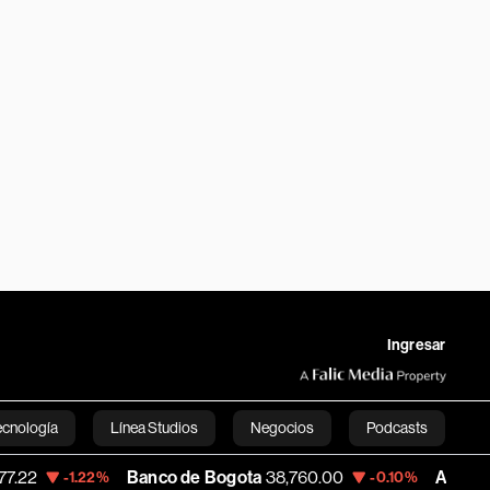
Ingresar
ecnología
Línea Studios
Negocios
Podcasts
Banco de Bogota
38,760.00
Apple
309.36
.22%
-0.10%
English