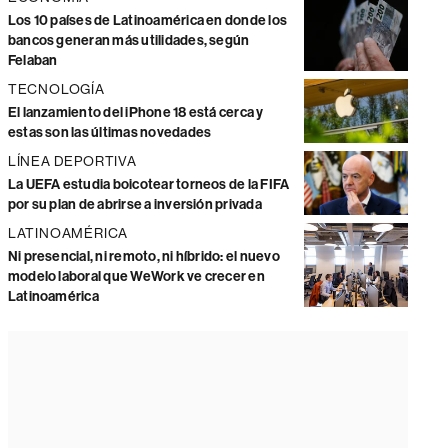
Los 10 países de Latinoamérica en donde los
bancos generan más utilidades, según
Felaban
TECNOLOGÍA
El lanzamiento del iPhone 18 está cerca y
estas son las últimas novedades
LÍNEA DEPORTIVA
La UEFA estudia boicotear torneos de la FIFA
por su plan de abrirse a inversión privada
LATINOAMÉRICA
Ni presencial, ni remoto, ni híbrido: el nuevo
modelo laboral que WeWork ve crecer en
Latinoamérica