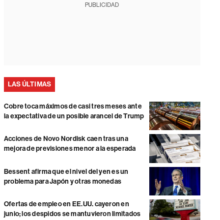
PUBLICIDAD
LAS ÚLTIMAS
Cobre toca máximos de casi tres meses ante
la expectativa de un posible arancel de Trump
Acciones de Novo Nordisk caen tras una
mejora de previsiones menor a la esperada
Bessent afirma que el nivel del yen es un
problema para Japón y otras monedas
Ofertas de empleo en EE.UU. cayeron en
junio; los despidos se mantuvieron limitados