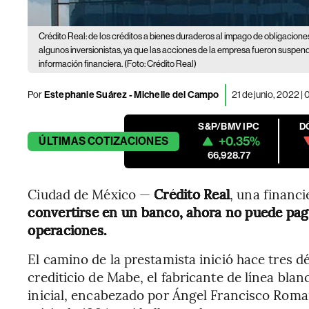
Crédito Real: de los créditos a bienes duraderos al impago de obligacione
algunos inversionistas, ya que las acciones de la empresa fueron suspend
información financiera. (Foto: Crédito Real)
Por
Estephanie Suárez
-
Michelle del Campo
21 de junio, 2022 
S&P/BMV IPC
D
+0.35%
ÚLTIMAS
COTIZACIONES
66,928.77
Ciudad de México —
Crédito Real
, una financ
convertirse en un banco,
ahora no puede pag
operaciones.
El camino de la prestamista inició hace tres 
crediticio de Mabe, el fabricante de línea bla
inicial, encabezado por Ángel Francisco Roma