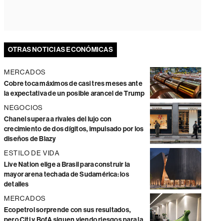
OTRAS NOTICIAS ECONÓMICAS
MERCADOS
Cobre toca máximos de casi tres meses ante
la expectativa de un posible arancel de Trump
NEGOCIOS
Chanel supera a rivales del lujo con
crecimiento de dos dígitos, impulsado por los
diseños de Blazy
ESTILO DE VIDA
Live Nation elige a Brasil para construir la
mayor arena techada de Sudamérica: los
detalles
MERCADOS
Ecopetrol sorprende con sus resultados,
pero Citi y BofA siguen viendo riesgos para la