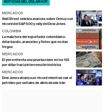
NOTICIAS DEL DÓLAR HOY
MERCADOS
Wall Street celebra avances sobre Ormuz con
récord del S&P 500 y rally del Dow Jones
COLOMBIA
La mala hora del exportador colombiano:
dólar barato, aranceles y fletes que no dan
tregua
MERCADOS
El yen enfrenta una prueba clave en los 155
por dólar tras la intervención histórica
MERCADOS
Dow Jones alcanza un récord mientras cae el
petróleo por señales de alivio desde Irán