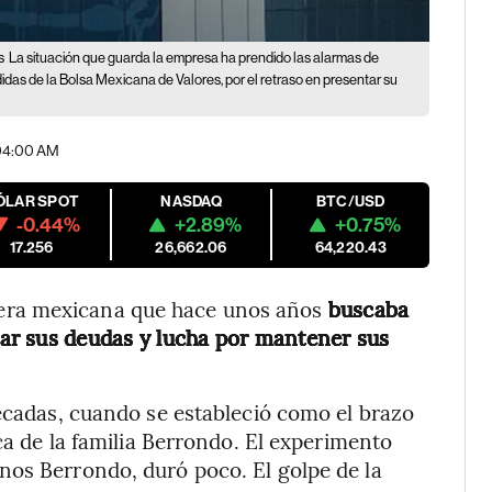
s
La situación que guarda la empresa ha prendido las alarmas de
idas de la Bolsa Mexicana de Valores, por el retraso en presentar su
| 04:00 AM
ÓLAR SPOT
NASDAQ
BTC/USD
-0.44%
+2.89%
+0.75%
17.256
26,662.06
64,220.43
iera mexicana que hace unos años
buscaba
ar sus deudas y lucha por mantener sus
décadas, cuando se estableció como el brazo
nca de la familia Berrondo. El experimento
nos Berrondo, duró poco. El golpe de la