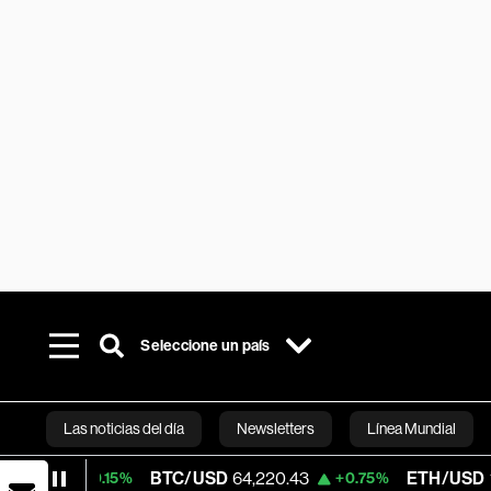
Seleccione un país
Las noticias del día
Newsletters
Línea Mundial
BTC/USD
64,220.43
ETH/USD
1,875.255
+0.15%
+0.75%
Bloomberg 