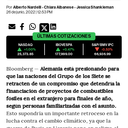
Por
Alberto Nardelli - Chiara Albanese - Jessica Shankleman
26 de junio, 2022 | 12:53 PM
ÚLTIMAS
COTIZACIONES
NASDAQ
IBOVESPA
S&P/BMV IPC
+1.00%
+0.47%
-0.53%
25,373.85
177,999.00
66,936.99
Bloomberg —
Alemania está presionando para
que las naciones del Grupo de los Siete se
retracten de un compromiso que detendría la
financiación de proyectos de combustibles
fósiles en el extranjero para finales de año,
según personas familiarizadas con el asunto.
Esto supondría un importante retroceso en la
lucha contra el cambio climático, ya que la
guerra de Rusia en Ucrania pone en peligro el