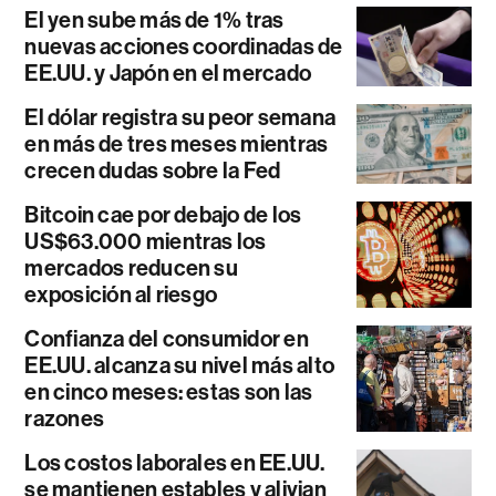
El yen sube más de 1% tras
nuevas acciones coordinadas de
EE.UU. y Japón en el mercado
El dólar registra su peor semana
en más de tres meses mientras
crecen dudas sobre la Fed
Bitcoin cae por debajo de los
US$63.000 mientras los
mercados reducen su
exposición al riesgo
Confianza del consumidor en
EE.UU. alcanza su nivel más alto
en cinco meses: estas son las
razones
Los costos laborales en EE.UU.
se mantienen estables y alivian