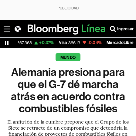
PUBLICIDAD
Ingresar
+0.37%
Visa
-0.04%
MercadoLibre
-0.
68
366.13
1,879.59
MUNDO
Alemania presiona para
que el G-7 dé marcha
atrás en acuerdo contra
combustibles fósiles
El anfitrión de la cumbre propone que el Grupo de los
Siete se retracte de un compromiso que detendría la
financiación de proyectos de combustibles fósiles en