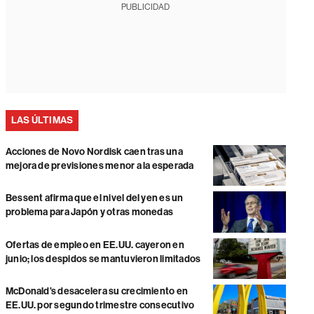
PUBLICIDAD
LAS ÚLTIMAS
Acciones de Novo Nordisk caen tras una
mejora de previsiones menor a la esperada
Bessent afirma que el nivel del yen es un
problema para Japón y otras monedas
Ofertas de empleo en EE.UU. cayeron en
junio; los despidos se mantuvieron limitados
McDonald’s desacelera su crecimiento en
EE.UU. por segundo trimestre consecutivo