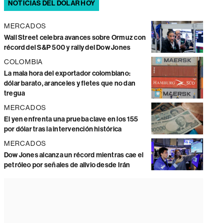
NOTICIAS DEL DÓLAR HOY
MERCADOS
Wall Street celebra avances sobre Ormuz con
récord del S&P 500 y rally del Dow Jones
COLOMBIA
La mala hora del exportador colombiano:
dólar barato, aranceles y fletes que no dan
tregua
MERCADOS
El yen enfrenta una prueba clave en los 155
por dólar tras la intervención histórica
MERCADOS
Dow Jones alcanza un récord mientras cae el
petróleo por señales de alivio desde Irán