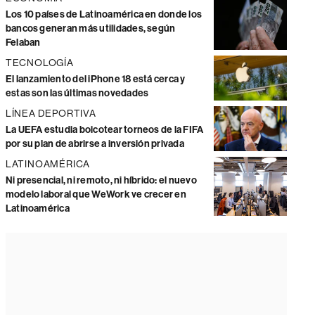
Los 10 países de Latinoamérica en donde los
bancos generan más utilidades, según
Felaban
TECNOLOGÍA
El lanzamiento del iPhone 18 está cerca y
estas son las últimas novedades
LÍNEA DEPORTIVA
La UEFA estudia boicotear torneos de la FIFA
por su plan de abrirse a inversión privada
LATINOAMÉRICA
Ni presencial, ni remoto, ni híbrido: el nuevo
modelo laboral que WeWork ve crecer en
Latinoamérica