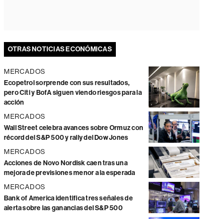
OTRAS NOTICIAS ECONÓMICAS
MERCADOS
Ecopetrol sorprende con sus resultados,
pero Citi y BofA siguen viendo riesgos para la
acción
MERCADOS
Wall Street celebra avances sobre Ormuz con
récord del S&P 500 y rally del Dow Jones
MERCADOS
Acciones de Novo Nordisk caen tras una
mejora de previsiones menor a la esperada
MERCADOS
Bank of America identifica tres señales de
alerta sobre las ganancias del S&P 500