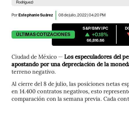
Rodriguez)
Por
Estephanie Suárez
08 de julio, 2022 | 04:20 PM
S&P/BMV IPC
D
+0.18%
ÚLTIMAS
COTIZACIONES
66,816.66
Ciudad de México —
Los especuladores del p
apostando por una depreciación de la moneda
terreno negativo.
Al cierre del 8 de julio, las posiciones netas e
en 14.400 contratos negativos, esto represen
comparación con la semana previa. Cada con