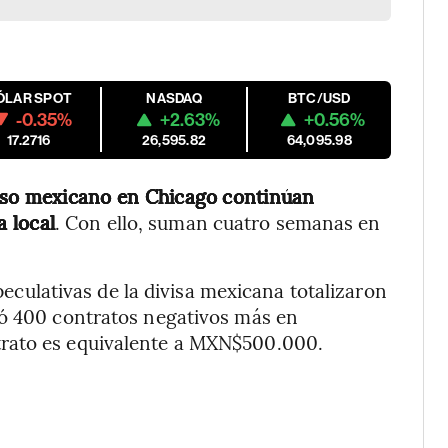
ÓLAR SPOT
NASDAQ
BTC/USD
-0.35%
+2.63%
+0.56%
17.2716
26,595.82
64,095.98
eso mexicano en Chicago continúan
 local
. Con ello, suman cuatro semanas en
speculativas de la divisa mexicana totalizaron
tó 400 contratos negativos más en
trato es equivalente a MXN$500.000.