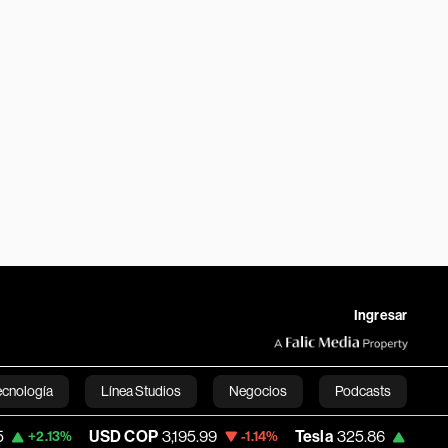
Ingresar
ecnología
Línea Studios
Negocios
Podcasts
USD COP
3,195.99
Tesla
325.86
Space 
-1.14%
+1.18%
English