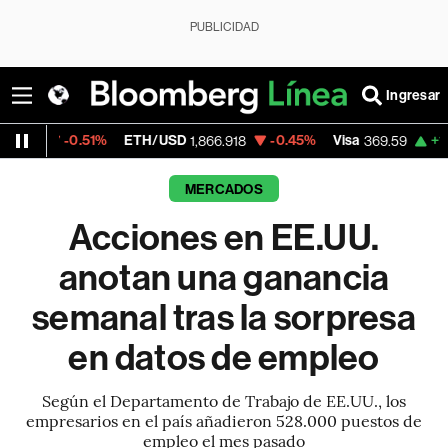
PUBLICIDAD
Ingresar
1%
ETH/USD
-0.45%
Visa
+1.07%
Mercad
1,866.918
369.59
MERCADOS
Acciones en EE.UU.
anotan una ganancia
semanal tras la sorpresa
en datos de empleo
Según el Departamento de Trabajo de EE.UU., los
empresarios en el país añadieron 528.000 puestos de
empleo el mes pasado