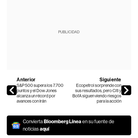
PUBLICIDAD
Anterior
Siguiente
S&P 500 supera los 7.700
Ecopetrol sorprende con
puntos y el Dow Jones
sus resultados, pero Citi y
alcanza un récord por
BofA siguen viendo riesgos
avances con Irán
para la acción
Convierta
Bloomberg Línea
en su fuente de
noticias
aquí