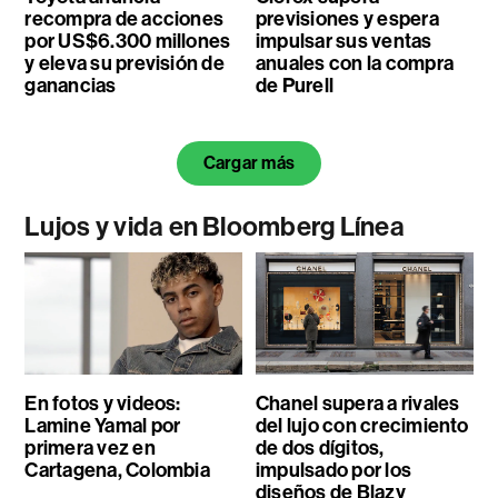
recompra de acciones
previsiones y espera
por US$6.300 millones
impulsar sus ventas
y eleva su previsión de
anuales con la compra
ganancias
de Purell
Cargar más
Lujos y vida en Bloomberg Línea
En fotos y videos:
Chanel supera a rivales
Lamine Yamal por
del lujo con crecimiento
primera vez en
de dos dígitos,
Cartagena, Colombia
impulsado por los
diseños de Blazy