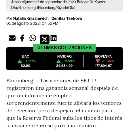
Japón, el jueves 17 de septiembre de 2020. Fotografía: Kiyoshi
Ota/Bloomberg
(Bloomberg/Kiyoshi Ota)
Por
Natalia Kniazhevich - Denitsa Tsekova
05 de agosto, 2022 | 04:52 PM
ÚLTIMAS
COTIZACIONES
BAC
NASDAQ
IBOVESPA
+0.67%
+2.59%
-0.06%
62.90
26,584.99
177,894.97
Bloomberg — Las acciones de EE.UU.
registraron una ganancia semanal después de
que un informe de empleo
sorprendentemente fuerte aliviara los temores
de recesión, pero despejara el camino para
que la Reserva Federal suba los tipos de interés
bruscamente en su próxima reunión.