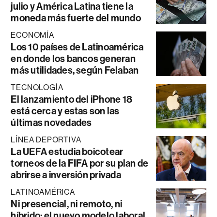
julio y América Latina tiene la
moneda más fuerte del mundo
ECONOMÍA
Los 10 países de Latinoamérica
en donde los bancos generan
más utilidades, según Felaban
TECNOLOGÍA
El lanzamiento del iPhone 18
está cerca y estas son las
últimas novedades
LÍNEA DEPORTIVA
La UEFA estudia boicotear
torneos de la FIFA por su plan de
abrirse a inversión privada
LATINOAMÉRICA
Ni presencial, ni remoto, ni
híbrido: el nuevo modelo laboral