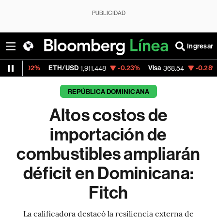
PUBLICIDAD
Ingresar
ETH/USD
-0.23%
Visa
-0.28%
MercadoLi
1,911.448
368.54
REPÚBLICA DOMINICANA
Altos costos de
importación de
combustibles ampliarán
déficit en Dominicana:
Fitch
La calificadora destacó la resiliencia externa de