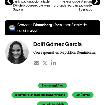
participación accionaria del
veteranos de IA en una
10% de bloque petrolero en
profunda reorganización del
Guyana
liderazgo
Convierta
Bloomberg Línea
en su fuente de
noticias
aquí
Dolfi Gómez García
Corresponsal en República Dominicana
Temas de este artículo
Bloomberg Línea
Bloomberg Línea República Dominicana
Las Últimas
Las noticias del día