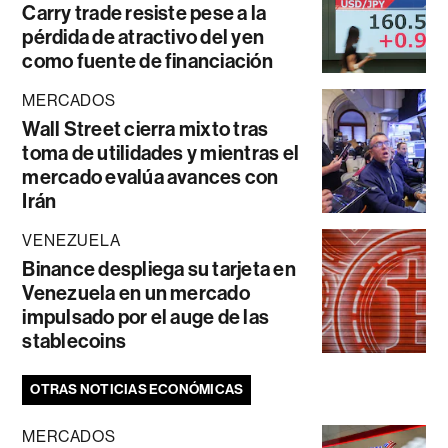
Carry trade resiste pese a la
pérdida de atractivo del yen
como fuente de financiación
MERCADOS
Wall Street cierra mixto tras
toma de utilidades y mientras el
mercado evalúa avances con
Irán
VENEZUELA
Binance despliega su tarjeta en
Venezuela en un mercado
impulsado por el auge de las
stablecoins
OTRAS NOTICIAS ECONÓMICAS
MERCADOS