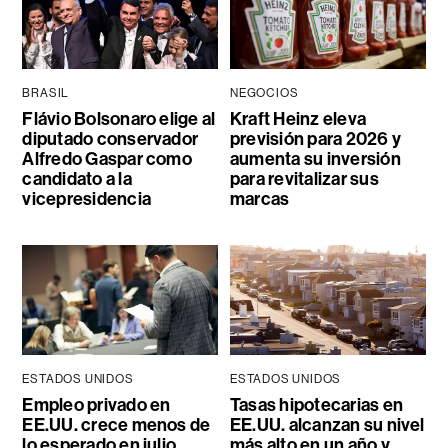
BRASIL
NEGOCIOS
Flávio Bolsonaro elige al
Kraft Heinz eleva
diputado conservador
previsión para 2026 y
Alfredo Gaspar como
aumenta su inversión
candidato a la
para revitalizar sus
vicepresidencia
marcas
ESTADOS UNIDOS
ESTADOS UNIDOS
Empleo privado en
Tasas hipotecarias en
EE.UU. crece menos de
EE.UU. alcanzan su nivel
lo esperado en julio,
más alto en un año y