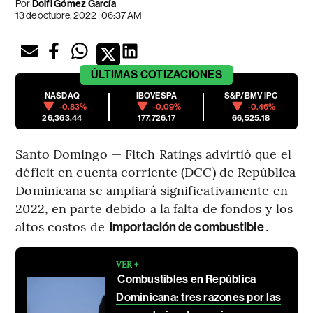
Por
Dolfi Gómez García
13 de octubre, 2022 | 06:37 AM
ÚLTIMAS
COTIZACIONES
NASDAQ
IBOVESPA
S&P/BMV IPC
-0.83%
-0.09%
-0.46%
26,363.44
177,726.17
66,525.18
Santo Domingo — Fitch Ratings advirtió que el
déficit en cuenta corriente (DCC) de República
Dominicana se ampliará significativamente en
2022, en parte debido a la falta de fondos y los
altos costos de
.
importación de combustible
VER +
Combustibles en República
Dominicana: tres razones por las