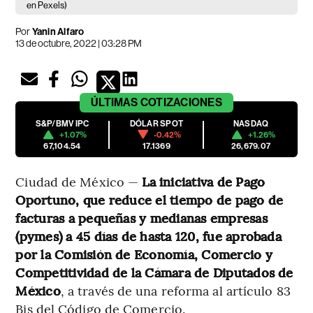
en Pexels)
Por
Yanin Alfaro
13 de octubre, 2022 | 03:28 PM
ÚLTIMAS
COTIZACIONES
S&P/BMV IPC
DÓLAR SPOT
NASDAQ
+1.07%
-0.42%
+1.26%
67,104.54
17.1369
26,679.07
Ciudad de México —
La iniciativa de Pago
Oportuno, que reduce el tiempo de pago de
facturas a pequeñas y medianas empresas
(pymes) a 45 días de hasta 120, fue aprobada
por la Comisión de Economía, Comercio y
Competitividad de la Cámara de Diputados de
México
, a través de una reforma al artículo 83
Bis del Código de Comercio.