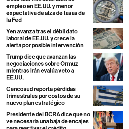
empleo en EE.UU. y menor
expectativa de alza de tasas de
la Fed
Yen avanza tras el débil dato
laboral de EE.UU. y crece la
alerta por posible intervención
Trump dice que avanzan las
negociaciones sobre Ormuz
mientras Irán evalúa veto a
EE.UU.
Cencosud reporta pérdidas
trimestrales por costos de su
nuevo plan estratégico
Presidente del BCRA dice que no
ve necesaria una baja de encajes
para reactivar el crédito