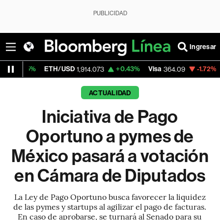
PUBLICIDAD
Ingresar
ETH/USD
+0.43%
Visa
-1.72%
MercadoLi
1,914.073
364.09
ACTUALIDAD
Iniciativa de Pago
Oportuno a pymes de
México pasará a votación
en Cámara de Diputados
La Ley de Pago Oportuno busca favorecer la liquidez
de las pymes y startups al agilizar el pago de facturas.
En caso de aprobarse, se turnará al Senado para su