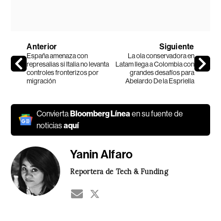
Anterior
Siguiente
España amenaza con
La ola conservadora en
represalias si Italia no levanta
Latam llega a Colombia con
controles fronterizos por
grandes desafíos para
migración
Abelardo De la Espriella
Convierta
Bloomberg Línea
en su fuente de
noticias
aquí
Yanin Alfaro
Reportera de Tech & Funding