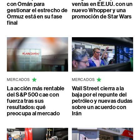
con Omán para
ventas en EE.UU. con un
gestionar el estrecho de
nuevo Whopper y una
Ormuz está en su fase
promoción de Star Wars
final
MERCADOS
MERCADOS
La acción más rentable
Wall Street cierra a la
del S&P 500 cae con
baja por el repunte del
fuerza tras sus
petróleo y nuevas dudas
resultados: qué
sobre un acuerdo con
preocupa al mercado
Irán