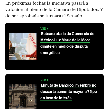
En próximas fechas la iniciativa pasará a
votación al pleno de la Cámara de Diputados. Y
de ser aprobada se turnará al Senado.
VER +
Subsecretaria de Comercio de
México Luz María de la Mora
dimite en medio de disputa
energética
VER +
Minuta de Banxico: miembro no
descarta aumento mayor a 75 pb
en tasa de interés