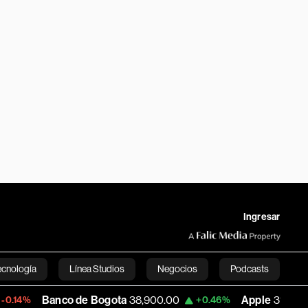
Ingresar
ecnología
Línea Studios
Negocios
Podcasts
Banco de Bogota
38,900.00
Apple
313.305
+0.46%
+0.
English