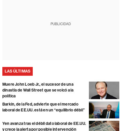
PUBLICIDAD
LAS ÚLTIMAS
Muere John Loeb Jr., el sucesor de una
dinastía de Wall Street que se volcó a la
política
Barkin, de la Fed, advierte que el mercado
laboral de EE.UU. está en un “equilibrio débil”
Yen avanza tras el débil dato laboral de EE.UU.
y crece la alerta por posible intervención