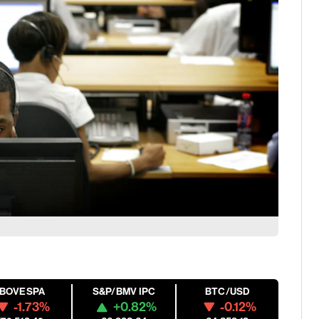
IBOVESPA
S&P/BMV IPC
BTC/USD
-1.73%
+0.82%
-0.12%