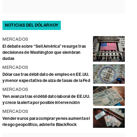
NOTICIAS DEL DÓLAR HOY
MERCADOS
El debate sobre “Sell América” resurge tras
decisiones de Washington que siembran
dudas
MERCADOS
Dólar cae tras débil dato de empleo en EE.UU.
y menor expectativa de alza de tasas de la Fed
MERCADOS
Yen avanza tras el débil dato laboral de EE.UU.
y crece la alerta por posible intervención
MERCADOS
Vender euros para comprar yenes aumenta el
riesgo geopolítico, advierte BlackRock