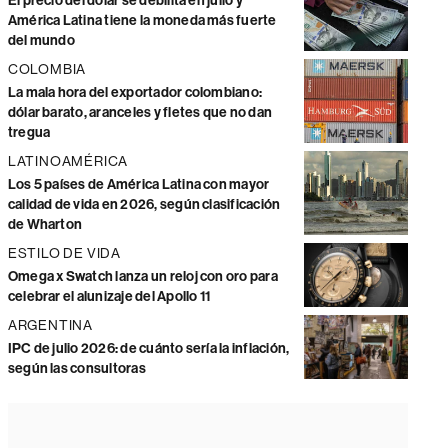
El precio del dólar se debilita en julio y
América Latina tiene la moneda más fuerte
del mundo
COLOMBIA
La mala hora del exportador colombiano:
dólar barato, aranceles y fletes que no dan
tregua
LATINOAMÉRICA
Los 5 países de América Latina con mayor
calidad de vida en 2026, según clasificación
de Wharton
ESTILO DE VIDA
Omega x Swatch lanza un reloj con oro para
celebrar el alunizaje del Apollo 11
ARGENTINA
IPC de julio 2026: de cuánto sería la inflación,
según las consultoras