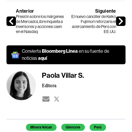
Anterior
Siguiente
Presión sobre los márgenes
El nuevo canciller de Keiko
de MercadoLibre inquieta a
Fujimori reforzaría el
inversores y acciones caen
acercamiento de Perú con
en el Nasdaq
EE.UU.
Convierta
Bloomberg Línea
en su fuente de
noticias
aquí
Paola Villar S.
Editora
Temas de este artículo
Minera Volcan
Glencore
Perú