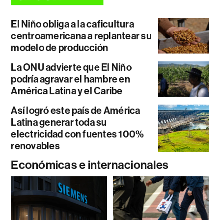
El Niño obliga a la caficultura
centroamericana a replantear su
modelo de producción
La ONU advierte que El Niño
podría agravar el hambre en
América Latina y el Caribe
Así logró este país de América
Latina generar toda su
electricidad con fuentes 100%
renovables
Económicas e internacionales