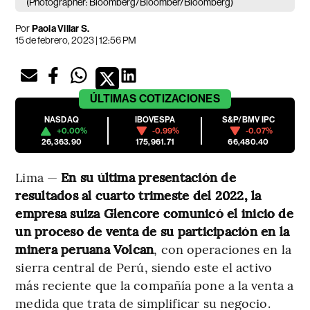
(Photographer: Bloomberg/Bloomber/Bloomberg)
Por
Paola Villar S.
15 de febrero, 2023 | 12:56 PM
ÚLTIMAS
COTIZACIONES
NASDAQ
IBOVESPA
S&P/BMV IPC
+0.00%
-0.99%
-0.07%
26,363.90
175,961.71
66,480.40
Lima —
En su última presentación de
resultados al cuarto trimeste del 2022, la
empresa suiza Glencore comunicó el inicio de
un proceso de venta de su participación en la
minera peruana Volcan
, con operaciones en la
sierra central de Perú, siendo este el activo
más reciente que la compañía pone a la venta a
medida que trata de simplificar su negocio.