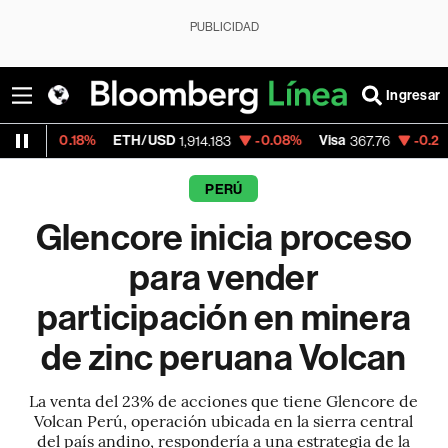
PUBLICIDAD
Ingresar
8%
ETH/USD
-0.08%
Visa
-0.21%
MercadoL
1,914.183
367.76
PERÚ
Glencore inicia proceso
para vender
participación en minera
de zinc peruana Volcan
La venta del 23% de acciones que tiene Glencore de
Volcan Perú, operación ubicada en la sierra central
del país andino, respondería a una estrategia de la