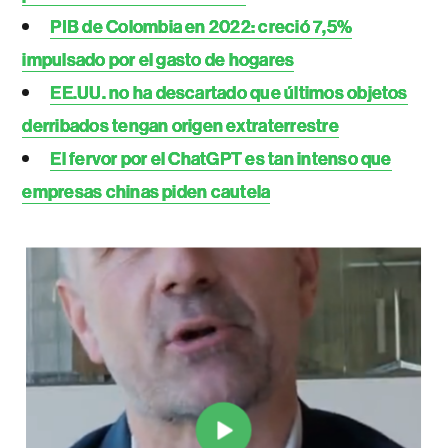
PIB de Colombia en 2022: creció 7,5%
impulsado por el gasto de hogares
EE.UU. no ha descartado que últimos objetos
derribados tengan origen extraterrestre
El fervor por el ChatGPT es tan intenso que
empresas chinas piden cautela