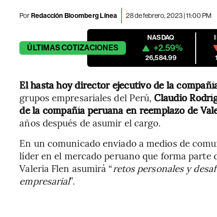
Por
Redacción Bloomberg Línea
28 de febrero, 2023 | 11:00 PM
NASDAQ
+2.59%
ÚLTIMAS
COTIZACIONES
26,584.99
El hasta hoy director ejecutivo de la compañí
grupos empresariales del Perú,
Claudio Rodrí
de la compañía peruana en reemplazo de Vale
años después de asumir el cargo.
En un comunicado enviado a medios de comuni
líder en el mercado peruano que forma parte d
Valeria Flen asumirá “
retos personales y desaf
empresarial
”.