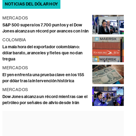
NOTICIAS DEL DÓLAR HOY
MERCADOS
S&P 500 supera los 7.700 puntos y el Dow
Jones alcanza un récord por avances con Irán
COLOMBIA
La mala hora del exportador colombiano:
dólar barato, aranceles y fletes que no dan
tregua
MERCADOS
El yen enfrenta una prueba clave en los 155
por dólar tras la intervención histórica
MERCADOS
Dow Jones alcanza un récord mientras cae el
petróleo por señales de alivio desde Irán