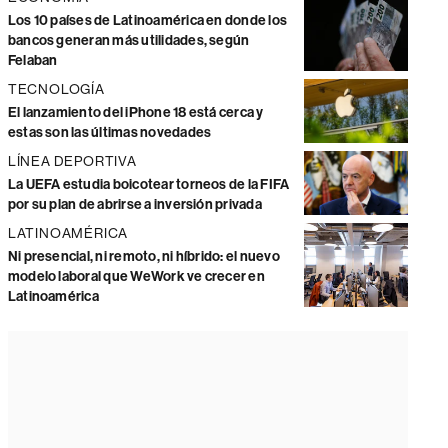
Los 10 países de Latinoamérica en donde los
bancos generan más utilidades, según
Felaban
TECNOLOGÍA
El lanzamiento del iPhone 18 está cerca y
estas son las últimas novedades
LÍNEA DEPORTIVA
La UEFA estudia boicotear torneos de la FIFA
por su plan de abrirse a inversión privada
LATINOAMÉRICA
Ni presencial, ni remoto, ni híbrido: el nuevo
modelo laboral que WeWork ve crecer en
Latinoamérica