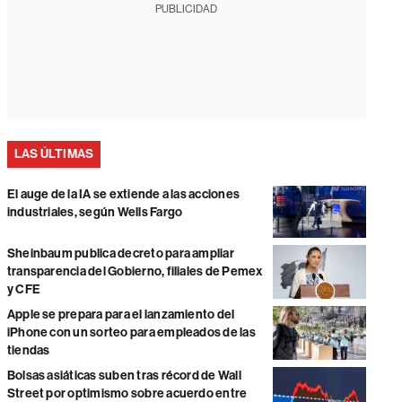
PUBLICIDAD
LAS ÚLTIMAS
El auge de la IA se extiende a las acciones
industriales, según Wells Fargo
Sheinbaum publica decreto para ampliar
transparencia del Gobierno, filiales de Pemex
y CFE
Apple se prepara para el lanzamiento del
iPhone con un sorteo para empleados de las
tiendas
Bolsas asiáticas suben tras récord de Wall
Street por optimismo sobre acuerdo entre