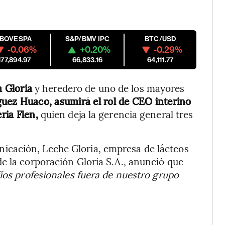
IBOVESPA
S&P/BMV IPC
BTC/USD
-0.06%
+0.20%
-0.29%
177,894.97
66,833.16
64,111.77
a Gloria
y heredero de uno de los mayores
guez Huaco, asumirá el rol de CEO interino
ria Flen,
quien deja la gerencia general tres
cación, Leche Gloria, empresa de lácteos
e la corporación Gloria S.A., anunció que
íos profesionales fuera de nuestro grupo