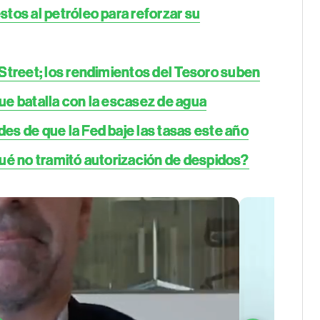
tos al petróleo para reforzar su
Street; los rendimientos del Tesoro suben
ue batalla con la escasez de agua
s de que la Fed baje las tasas este año
 qué no tramitó autorización de despidos?