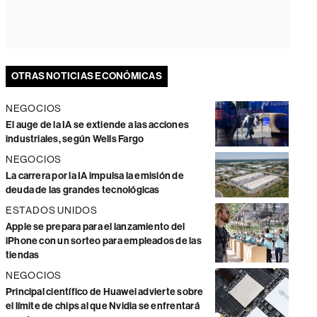
OTRAS NOTICIAS ECONÓMICAS
NEGOCIOS
El auge de la IA se extiende a las acciones
industriales, según Wells Fargo
NEGOCIOS
La carrera por la IA impulsa la emisión de
deuda de las grandes tecnológicas
ESTADOS UNIDOS
Apple se prepara para el lanzamiento del
iPhone con un sorteo para empleados de las
tiendas
NEGOCIOS
Principal científico de Huawei advierte sobre
el límite de chips al que Nvidia se enfrentará