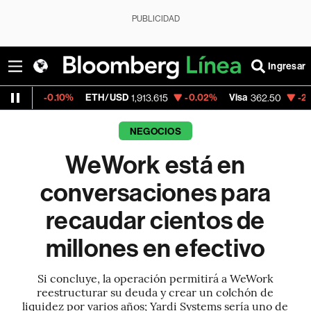
PUBLICIDAD
Ingresar
.10%
ETH/USD
-0.02%
Visa
-2.15%
Merca
1,913.615
362.50
NEGOCIOS
WeWork está en
conversaciones para
recaudar cientos de
millones en efectivo
Si concluye, la operación permitirá a WeWork
reestructurar su deuda y crear un colchón de
liquidez por varios años; Yardi Systems sería uno de