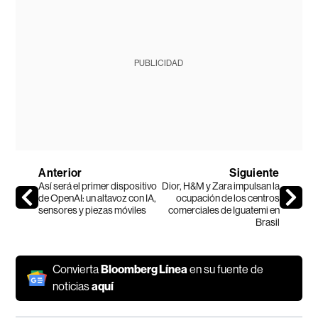
PUBLICIDAD
Anterior
Siguiente
Así será el primer dispositivo
Dior, H&M y Zara impulsan la
de OpenAI: un altavoz con IA,
ocupación de los centros
sensores y piezas móviles
comerciales de Iguatemi en
Brasil
Convierta
Bloomberg Línea
en su fuente de
noticias
aquí