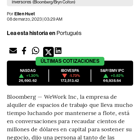
inversores
(Bloomberg/Bryn Colton)
Por
Ellen Huet
08 de marzo, 2023 | 03:29 AM
Lea esta historia en
Portugués
ÚLTIMAS
COTIZACIONES
NASDAQ
IBOVESPA
S&P/BMV IPC
+1.30%
-1.73%
+0.82%
26,690.62
172,513.42
66,938.64
Bloomberg — WeWork Inc, la empresa de
alquiler de espacios de trabajo que lleva mucho
tiempo luchando por mantenerse a flote, está
en conversaciones para recaudar cientos de
millones de dólares en capital para sostener su
negocio, dijo una persona al tanto de las