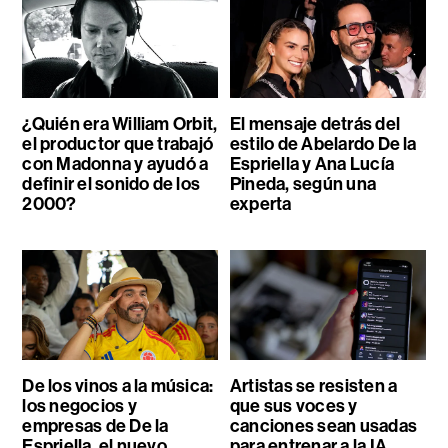
¿Quién era William Orbit,
El mensaje detrás del
el productor que trabajó
estilo de Abelardo De la
con Madonna y ayudó a
Espriella y Ana Lucía
definir el sonido de los
Pineda, según una
2000?
experta
De los vinos a la música:
Artistas se resisten a
los negocios y
que sus voces y
empresas de De la
canciones sean usadas
Espriella, el nuevo
para entrenar a la IA