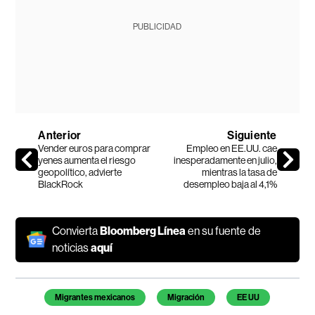
PUBLICIDAD
Anterior
Siguiente
Vender euros para comprar
Empleo en EE.UU. cae
yenes aumenta el riesgo
inesperadamente en julio,
geopolítico, advierte
mientras la tasa de
BlackRock
desempleo baja al 4,1%
Convierta
Bloomberg Línea
en su fuente de
noticias
aquí
Temas de este artículo
Migrantes mexicanos
Migración
EE UU