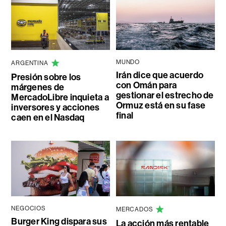
MUNDO
ARGENTINA
Irán dice que acuerdo
Presión sobre los
con Omán para
márgenes de
gestionar el estrecho de
MercadoLibre inquieta a
Ormuz está en su fase
inversores y acciones
final
caen en el Nasdaq
NEGOCIOS
MERCADOS
Burger King dispara sus
La acción más rentable