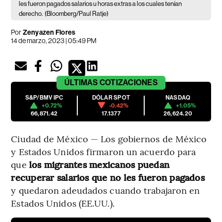
les fueron pagados salarios u horas extras a los cuales tenían
derecho.
(Bloomberg/Paul Ratje)
Por
Zenyazen Flores
14 de marzo, 2023 | 05:49 PM
ÚLTIMAS
COTIZACIONES
S&P/BMV IPC
DÓLAR SPOT
NASDAQ
+0.72%
-0.42%
+1.05%
66,871.42
17.1377
26,624.20
Ciudad de México — Los gobiernos de México
y Estados Unidos firmaron un acuerdo para
que
los migrantes mexicanos puedan
recuperar salarios que no les fueron pagados
y quedaron adeudados cuando trabajaron en
Estados Unidos (EE.UU.).