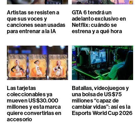
Artistas se resisten a
GTA 6 tendrá un
que sus voces y
adelanto exclusivo en
canciones sean usadas
Netflix: cuándo se
para entrenar a la IA
estrena y a qué hora
Las tarjetas
Batallas, videojuegos y
coleccionables ya
una bolsa de US$75
mueven US$30.000
millones “capaz de
millones y esta marca
cambiar vidas”: así es la
quiere convertirlas en
Esports World Cup 2026
accesorio