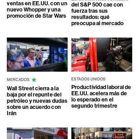
ventas en EE.UU. con un
del S&P 500 cae con
nuevo Whopper y una
fuerza tras sus
promoción de Star Wars
resultados: qué
preocupa al mercado
ESTADOS UNIDOS
MERCADOS
Productividad laboral de
Wall Street cierra a la
EE.UU. acelera más de
baja por el repunte del
lo esperado en el
petróleo y nuevas dudas
segundo trimestre
sobre un acuerdo con
Irán