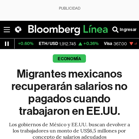
PUBLICIDAD
Ingresar
60%
ETH/USD
+0.36%
Visa
-0.94%
Merca
1,912.745
367.00
ECONOMÍA
Migrantes mexicanos
recuperarán salarios no
pagados cuando
trabajaron en EE.UU.
Los gobiernos de México y EE.UU. buscan devolver a
los trabajadores un monto de US$6,5 millones por
concepto de salarios adeudados