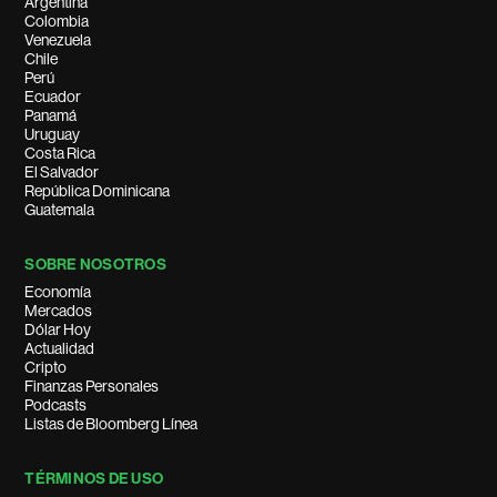
Argentina
Colombia
Venezuela
Chile
Perú
Ecuador
Panamá
Uruguay
Costa Rica
El Salvador
República Dominicana
Guatemala
SOBRE NOSOTROS
Economía
Mercados
Dólar Hoy
Actualidad
Cripto
Finanzas Personales
Podcasts
Listas de Bloomberg Línea
TÉRMINOS DE USO