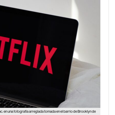
Inc. en una fotografía arreglada tomada en el barrio de Brooklyn de