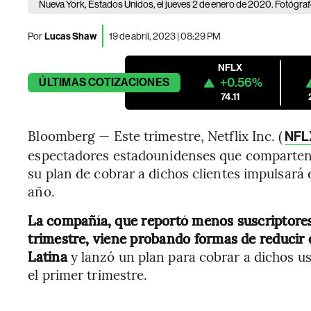
Nueva York, Estados Unidos, el jueves 2 de enero de 2020. Fotóg
Por
Lucas Shaw
19 de abril, 2023 | 08:29 PM
NFLX
+0.56%
ÚLTIMAS
COTIZACIONES
74.11
Bloomberg — Este trimestre, Netflix Inc. (
NFL
espectadores estadounidenses que comparten 
su plan de cobrar a dichos clientes impulsará
año.
La compañía, que reportó menos suscriptores
trimestre, viene probando formas de reducir
Latina
y lanzó un plan para cobrar a dichos us
el primer trimestre.