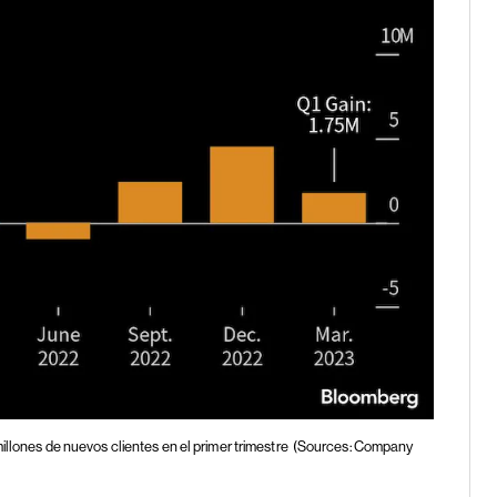
illones de nuevos clientes en el primer trimestre
(Sources: Company