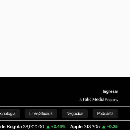
Ingresar
ecnología
Línea Studios
Negocios
Podcasts
ta
38,900.00
Apple
313.305
USD COP
+0.46%
+0.25%
English