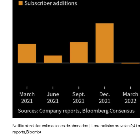
Netflix pierde las estimaciones de abonados |
Los analistas preveían 2,41 m
reports, Bloomb)