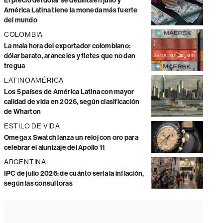
El precio del dólar se debilita en julio y
América Latina tiene la moneda más fuerte
del mundo
COLOMBIA
La mala hora del exportador colombiano:
dólar barato, aranceles y fletes que no dan
tregua
LATINOAMÉRICA
Los 5 países de América Latina con mayor
calidad de vida en 2026, según clasificación
de Wharton
ESTILO DE VIDA
Omega x Swatch lanza un reloj con oro para
celebrar el alunizaje del Apollo 11
ARGENTINA
IPC de julio 2026: de cuánto sería la inflación,
según las consultoras