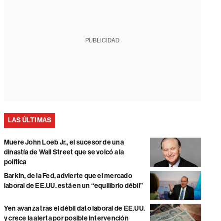
PUBLICIDAD
LAS ÚLTIMAS
Muere John Loeb Jr., el sucesor de una
dinastía de Wall Street que se volcó a la
política
Barkin, de la Fed, advierte que el mercado
laboral de EE.UU. está en un “equilibrio débil”
Yen avanza tras el débil dato laboral de EE.UU.
y crece la alerta por posible intervención