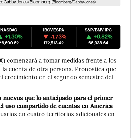
rafo: Gabby Jones/Bloomberg
(Bloomberg/Gabby Jones)
NASDAQ
IBOVESPA
S&P/BMV IPC
+1.30%
-1.73%
+0.82%
26,690.62
172,513.42
66,938.64
) comenzará a tomar medidas frente a los
X
la cuenta de otra persona. Pronostica que
 el crecimiento en el segundo semestre del
 nuevos que lo anticipado para el primer
 el uso compartido de cuentas en América
uarios en cuatro territorios adicionales en