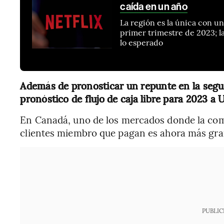
caída en un año
La región es la única con u
primer trimestre de 2023; l
lo esperado
Además de pronosticar un repunte en la segun
pronóstico de flujo de caja libre para 2023 a
En Canadá, uno de los mercados donde la com
clientes miembro que pagan es ahora más gra
PUBLIC