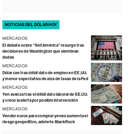
NOTICIAS DEL DÓLAR HOY
MERCADOS
El debate sobre “Sell América” resurge tras
decisiones de Washington que siembran
dudas
MERCADOS
Dólar cae tras débil dato de empleo en EE.UU.
y menor expectativa de alza de tasas de la Fed
MERCADOS
Yen avanza tras el débil dato laboral de EE.UU.
y crece la alerta por posible intervención
MERCADOS
Vender euros para comprar yenes aumenta el
riesgo geopolítico, advierte BlackRock