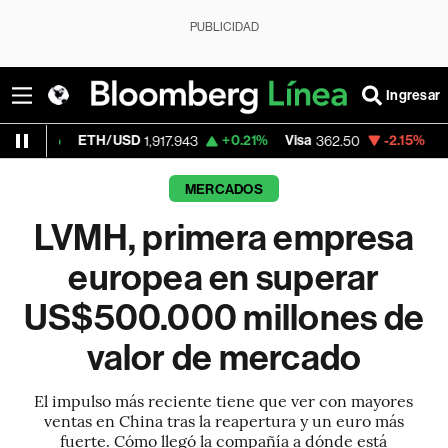
PUBLICIDAD
Ingresar
H/USD
+0.21%
Visa
-2.15%
MercadoLibre
1,917.943
362.50
1,
MERCADOS
LVMH, primera empresa
europea en superar
US$500.000 millones de
valor de mercado
El impulso más reciente tiene que ver con mayores
ventas en China tras la reapertura y un euro más
fuerte. Cómo llegó la compañía a dónde está