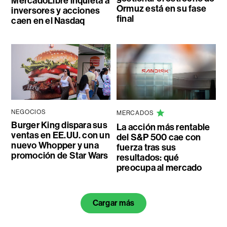
MercadoLibre inquieta a
Ormuz está en su fase
inversores y acciones
final
caen en el Nasdaq
NEGOCIOS
MERCADOS
Burger King dispara sus
La acción más rentable
ventas en EE.UU. con un
del S&P 500 cae con
nuevo Whopper y una
fuerza tras sus
promoción de Star Wars
resultados: qué
preocupa al mercado
Cargar más