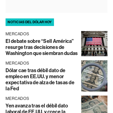
NOTICIAS DEL DÓLAR HOY
MERCADOS
El debate sobre “Sell América”
resurge tras decisiones de
Washington que siembran dudas
MERCADOS
Dólar cae tras débil dato de
empleo en EE.UU. y menor
expectativa de alza de tasas de
la Fed
MERCADOS
Yen avanza tras el débil dato
laboral de EE.UU. y crece la