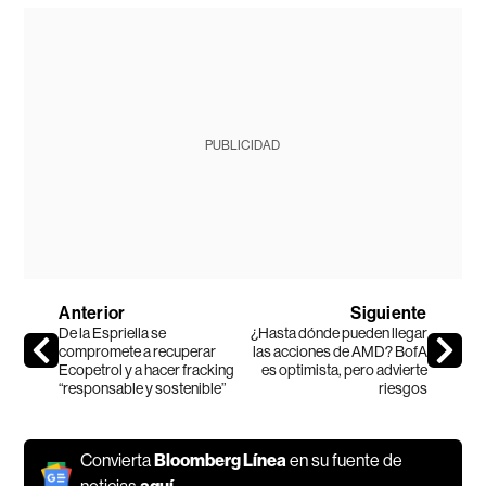
PUBLICIDAD
Anterior
Siguiente
De la Espriella se
¿Hasta dónde pueden llegar
compromete a recuperar
las acciones de AMD? BofA
Ecopetrol y a hacer fracking
es optimista, pero advierte
“responsable y sostenible”
riesgos
Convierta
Bloomberg Línea
en su fuente de