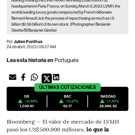
building housing the LVMH Moet Hennessy Louis Vuitton SE
headquarters in Paris, France, on Sunday, March 5, 2023. LVMH, the
worlds leading luxury goods company led by French billionaire
Bernard Arnault, is in the process of repurchasing as much as 1.5
billion ($1.59 billion) of its own stock.
(Photographer: Benjamin
Girette/B/Benjamin Girette)
Por
Julien Ponthus
24 de abril, 2023 | 08:27 AM
Lea esta historia en
Portugués
ÚLTIMAS
COTIZACIONES
GS
BAC
NASDAQ
+0.68%
+0.27%
+1.30%
1,039.61
63.17
26,690.62
Bloomberg — El valor de mercado de LVMH
pasó los US$500.000 millones,
lo que la