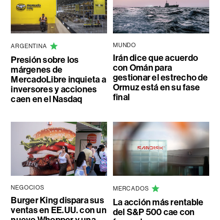
MUNDO
ARGENTINA
Irán dice que acuerdo
Presión sobre los
con Omán para
márgenes de
gestionar el estrecho de
MercadoLibre inquieta a
Ormuz está en su fase
inversores y acciones
final
caen en el Nasdaq
NEGOCIOS
MERCADOS
Burger King dispara sus
La acción más rentable
ventas en EE.UU. con un
del S&P 500 cae con
nuevo Whopper y una