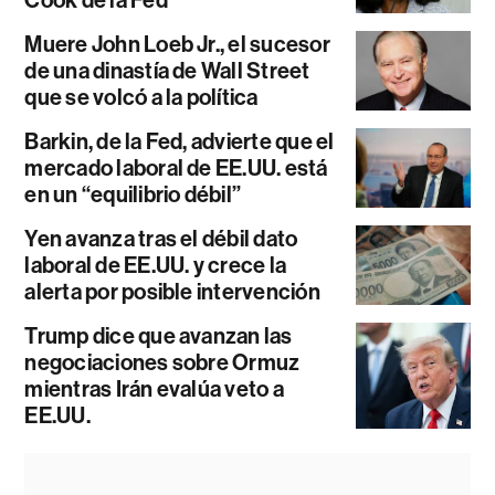
Cook de la Fed
Muere John Loeb Jr., el sucesor
de una dinastía de Wall Street
que se volcó a la política
Barkin, de la Fed, advierte que el
mercado laboral de EE.UU. está
en un “equilibrio débil”
Yen avanza tras el débil dato
laboral de EE.UU. y crece la
alerta por posible intervención
Trump dice que avanzan las
negociaciones sobre Ormuz
mientras Irán evalúa veto a
EE.UU.