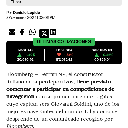
Tilton)
Por
Daniele Lepido
27 de enero, 2024 | 02:08 PM
ÚLTIMAS
COTIZACIONES
NASDAQ
IBOVESPA
S&P/BMV IPC
+1.30%
-1.73%
+0.82%
26,690.62
172,513.42
66,938.64
Bloomberg — Ferrari NV, el constructor
italiano de superdeportivos,
tiene previsto
comenzar a participar en competiciones de
navegación
con su primer barco de regatas,
cuyo capitán será Giovanni Soldini, uno de los
mejores navegantes del mundo, tal y como se
desprende de un comunicado recogido por
Bloomberg
.