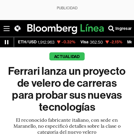
PUBLICIDAD
Ingresar
TH/USD
-0.32%
Visa
-2.15%
MercadoLibre
1,912.963
362.50
ACTUALIDAD
Ferrari lanza un proyecto
de velero de carreras
para probar sus nuevas
tecnologías
El reconocido fabricante italiano, con sede en
Maranello, no especificó detalles sobre la clase o
categoría del nuevo velero