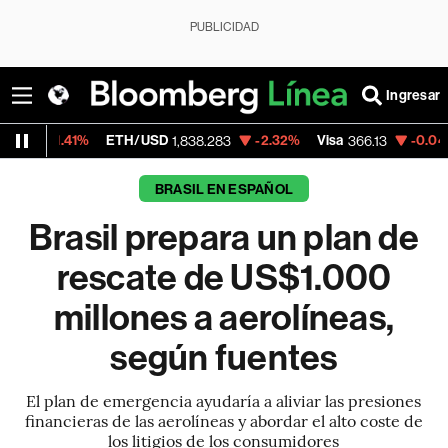
PUBLICIDAD
Ingresar
41%
ETH/USD
-2.32%
Visa
-0.04%
Mercad
1,838.283
366.13
BRASIL EN ESPAÑOL
Brasil prepara un plan de
rescate de US$1.000
millones a aerolíneas,
según fuentes
El plan de emergencia ayudaría a aliviar las presiones
financieras de las aerolíneas y abordar el alto coste de
los litigios de los consumidores