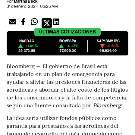
Por
Martha Beck
31 de enero, 2024 | 03:25 AM
ÚLTIMAS
COTIZACIONES
NASDAQ
IBOVESPA
S&P/BMV IPC
+1.00%
+0.47%
-0.53%
25,373.85
177,999.00
66,936.99
Bloomberg — El gobierno de Brasil está
trabajando en un plan de emergencia para
ayudar a aliviar las presiones financieras de las
aerolíneas y abordar el alto costo de los litigios
de los consumidores y la falta de competencia,
según una fuente consultada por
Bloomberg
.
La idea sería utilizar fondos públicos como
garantía para préstamos a las aerolíneas del
banco de desarrollo del país, conocido como