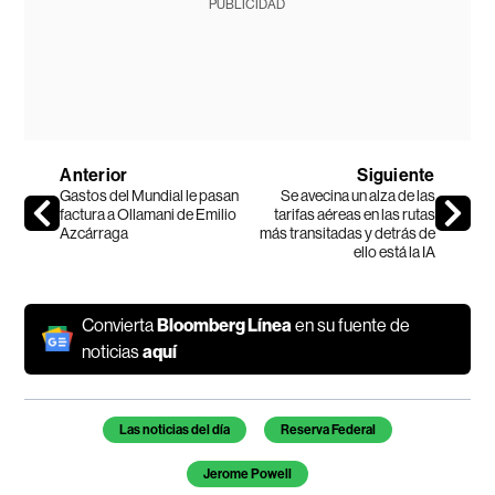
PUBLICIDAD
Anterior
Siguiente
Gastos del Mundial le pasan
Se avecina un alza de las
factura a Ollamani de Emilio
tarifas aéreas en las rutas
Azcárraga
más transitadas y detrás de
ello está la IA
Convierta
Bloomberg Línea
en su fuente de
noticias
aquí
Temas de este artículo
Las noticias del día
Reserva Federal
Jerome Powell