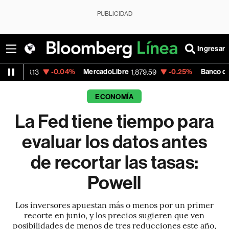
PUBLICIDAD
Ingresar
-0.04%
MercadoLibre
-0.25%
Banco de Bogota
1,879.59
38,
ECONOMÍA
La Fed tiene tiempo para
evaluar los datos antes
de recortar las tasas:
Powell
Los inversores apuestan más o menos por un primer
recorte en junio, y los precios sugieren que ven
posibilidades de menos de tres reducciones este año,