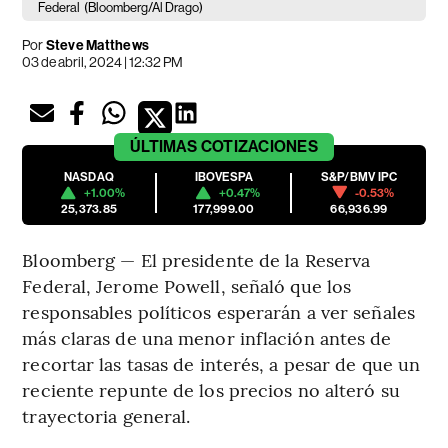
Federal
(Bloomberg/Al Drago)
Por
Steve Matthews
03 de abril, 2024 | 12:32 PM
ÚLTIMAS
COTIZACIONES
NASDAQ
IBOVESPA
S&P/BMV IPC
+1.00%
+0.47%
-0.53%
25,373.85
177,999.00
66,936.99
Bloomberg — El presidente de la Reserva
Federal, Jerome Powell, señaló que los
responsables políticos esperarán a ver señales
más claras de una menor inflación antes de
recortar las tasas de interés, a pesar de que un
reciente repunte de los precios no alteró su
trayectoria general.