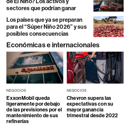
de El Niño? Los activos y
sectores que podrían ganar
Los países que ya se preparan
para el “Súper Niño 2026” y sus
posibles consecuencias
Económicas e internacionales
NEGOCIOS
NEGOCIOS
ExxonMobil queda
Chevron supera las
ligeramente por debajo
expectativas con su
de las previsiones por el
mayor ganancia
mantenimiento de sus
trimestral desde 2022
refinerías