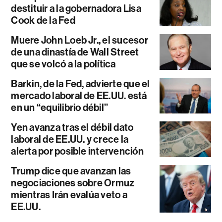
destituir a la gobernadora Lisa
Cook de la Fed
Muere John Loeb Jr., el sucesor
de una dinastía de Wall Street
que se volcó a la política
Barkin, de la Fed, advierte que el
mercado laboral de EE.UU. está
en un “equilibrio débil”
Yen avanza tras el débil dato
laboral de EE.UU. y crece la
alerta por posible intervención
Trump dice que avanzan las
negociaciones sobre Ormuz
mientras Irán evalúa veto a
EE.UU.