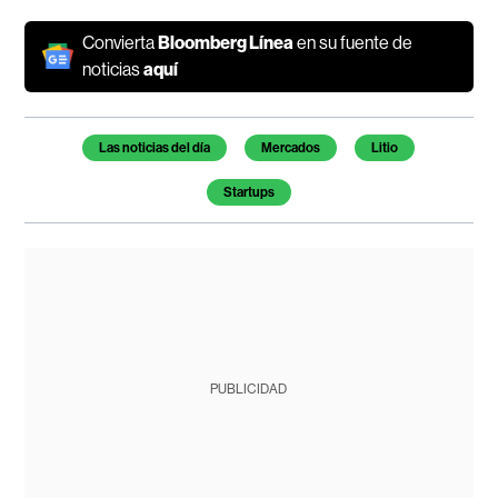
Convierta
Bloomberg Línea
en su fuente de
noticias
aquí
Temas de este artículo
Las noticias del día
Mercados
Litio
Startups
PUBLICIDAD