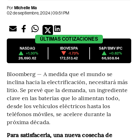
Por
Michelle Ma
02 de septiembre, 2024 | 09:51 PM
ÚLTIMAS
COTIZACIONES
NASDAQ
IBOVESPA
S&P/BMV IPC
+1.30%
-1.73%
+0.82%
26,690.62
172,513.42
66,938.64
Bloomberg — A medida que el mundo se
inclina hacia la electrificación, necesitará más
litio. Se prevé que la demanda, un ingrediente
clave en las baterías que lo alimentan todo,
desde los vehículos eléctricos hasta los
teléfonos móviles, se acelere durante la
próxima década.
Para satisfacerla, una nueva cosecha de