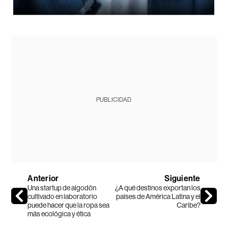
PUBLICIDAD
Anterior
Siguiente
Una startup de algodón
¿A qué destinos exportan los
cultivado en laboratorio
países de América Latina y el
puede hacer que la ropa sea
Caribe?
más ecológica y ética