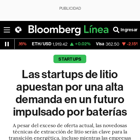
PUBLICIDAD
Ingresar
ETH/USD
+0.02%
Visa
-2.15%
MercadoLibr
1,919.42
362.50
STARTUPS
Las startups de litio
apuestan por una alta
demanda en un futuro
impulsado por baterías
A pesar del exceso de oferta actual, las novedosas
técnicas de extracción de litio serán clave para la
transición energética, incluso mientras las empresas