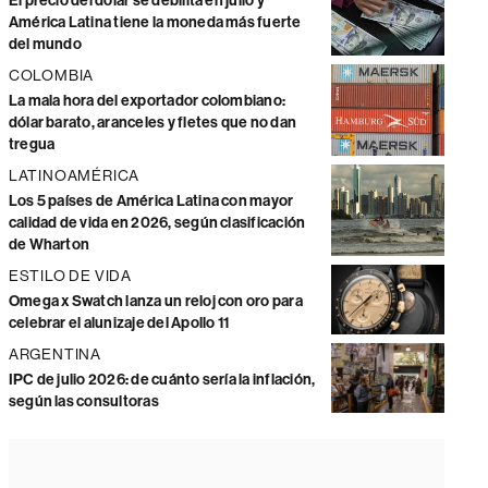
El precio del dólar se debilita en julio y
América Latina tiene la moneda más fuerte
del mundo
COLOMBIA
La mala hora del exportador colombiano:
dólar barato, aranceles y fletes que no dan
tregua
LATINOAMÉRICA
Los 5 países de América Latina con mayor
calidad de vida en 2026, según clasificación
de Wharton
ESTILO DE VIDA
Omega x Swatch lanza un reloj con oro para
celebrar el alunizaje del Apollo 11
ARGENTINA
IPC de julio 2026: de cuánto sería la inflación,
según las consultoras