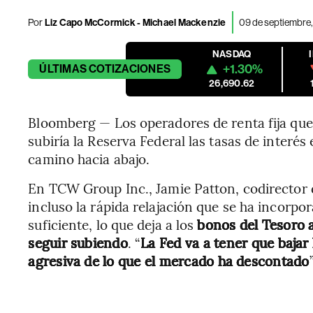
Por
Liz Capo McCormick - Michael Mackenzie
09 de septiembre
NASDAQ
+1.30%
ÚLTIMAS
COTIZACIONES
26,690.62
Bloomberg — Los operadores de renta fija que
subiría la Reserva Federal las tasas de interé
camino hacia abajo.
En TCW Group Inc., Jamie Patton, codirector 
incluso la rápida relajación que se ha incorpo
suficiente, lo que deja a los
bonos del Tesoro 
seguir subiendo
. “
La Fed va a tener que bajar
agresiva de lo que el mercado ha descontado