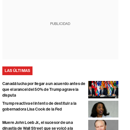
PUBLICIDAD
LAS ÚLTIMAS
Canadá lucha por llegar a un acuerdo antes de
que el arancel del 50% de Trump agrave la
disputa
Trump reactiva el intento de destituir a la
gobernadora Lisa Cook de la Fed
Muere John Loeb Jr., el sucesor de una
dinastía de Wall Street que se volcó a la