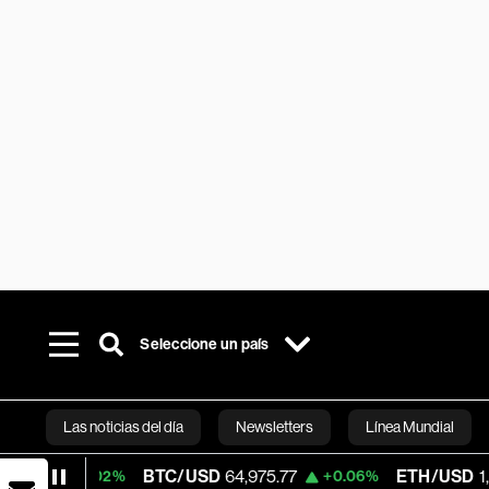
Seleccione un país
Las noticias del día
Newsletters
Línea Mundial
BTC/USD
64,975.77
ETH/USD
1,918.79
+0.02%
+0.06%
Bloomberg 