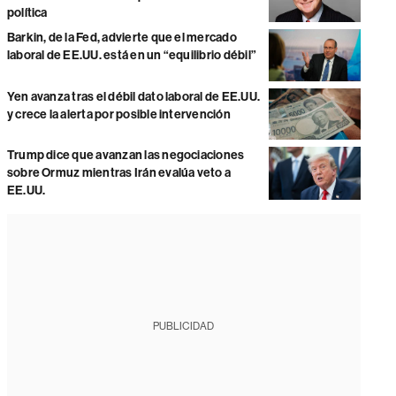
política
Barkin, de la Fed, advierte que el mercado
laboral de EE.UU. está en un “equilibrio débil”
Yen avanza tras el débil dato laboral de EE.UU.
y crece la alerta por posible intervención
Trump dice que avanzan las negociaciones
sobre Ormuz mientras Irán evalúa veto a
EE.UU.
PUBLICIDAD