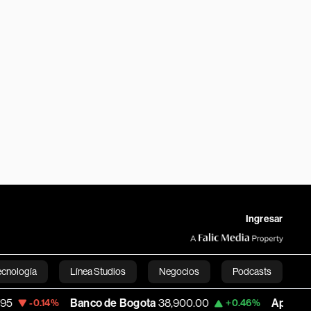
Ingresar
ecnología
Línea Studios
Negocios
Podcasts
Banco de Bogota
38,900.00
Apple
313.305
4%
+0.46%
English