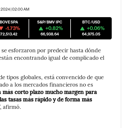
, 2024 | 02:00 AM
IBOVESPA
S&P/BMV IPC
BTC/USD
-1.73%
+0.82%
+0.06%
172,513.42
66,938.64
64,975.05
 se esforzaron por predecir hasta dónde
s están encontrando igual de complicado el
de tipos globales, está convencido de que
rado a los mercados financieros no es
a más corto plazo mucho margen para
 las tasas más rápido y de forma más
”, afirmó.