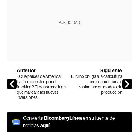
PUBLICIDAD
Anterior
Siguiente
¿Qué países de América
El Niño obliga a la caficultura
Latina apuestan por el
centroamericana a
fracking? El panorama legal
replantear su modelo de
que marcará las nuevas
producción
inversiones
Convierta
Bloomberg Línea
en su fuente de
noticias
aquí