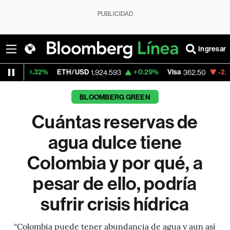
PUBLICIDAD
Ingresar
ETH/USD
+0.29%
Visa
-2.15%
MercadoLi
1,924.593
362.50
BLOOMBERG GREEN
Cuántas reservas de
agua dulce tiene
Colombia y por qué, a
pesar de ello, podría
sufrir crisis hídrica
“Colombia puede tener abundancia de agua y aun así