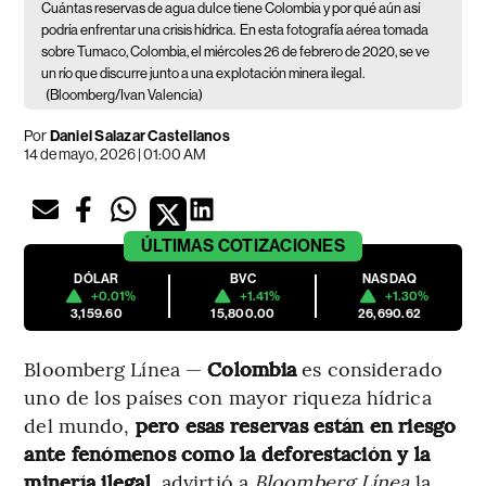
Cuántas reservas de agua dulce tiene Colombia y por qué aún así
podría enfrentar una crisis hídrica.
En esta fotografía aérea tomada
sobre Tumaco, Colombia, el miércoles 26 de febrero de 2020, se ve
un río que discurre junto a una explotación minera ilegal.
(Bloomberg/Ivan Valencia)
Por
Daniel Salazar Castellanos
14 de mayo, 2026 | 01:00 AM
ÚLTIMAS
COTIZACIONES
DÓLAR
BVC
NASDAQ
+0.01%
+1.41%
+1.30%
3,159.60
15,800.00
26,690.62
Bloomberg Línea —
Colombia
es considerado
uno de los países con mayor riqueza hídrica
del mundo,
pero esas reservas están en riesgo
ante fenómenos como la deforestación y la
minería ilegal
, advirtió a
Bloomberg Línea
la