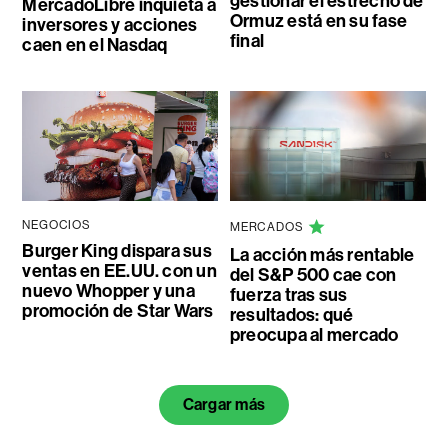
gestionar el estrecho de
MercadoLibre inquieta a
Ormuz está en su fase
inversores y acciones
final
caen en el Nasdaq
NEGOCIOS
MERCADOS
Burger King dispara sus
La acción más rentable
ventas en EE.UU. con un
del S&P 500 cae con
nuevo Whopper y una
fuerza tras sus
promoción de Star Wars
resultados: qué
preocupa al mercado
Cargar más