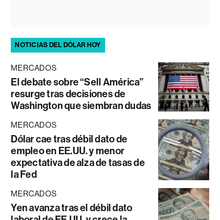
NOTICIAS DEL DÓLAR HOY
MERCADOS
El debate sobre “Sell América”
resurge tras decisiones de
Washington que siembran dudas
MERCADOS
Dólar cae tras débil dato de
empleo en EE.UU. y menor
expectativa de alza de tasas de
la Fed
MERCADOS
Yen avanza tras el débil dato
laboral de EE.UU. y crece la