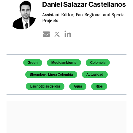
Daniel Salazar Castellanos
Assistant Editor, Pan Regional and Special
Projects
Temas de este artículo
Green
Medioambiente
Colombia
Bloomberg Línea Colombia
Actualidad
Las noticias del día
Agua
Ríos