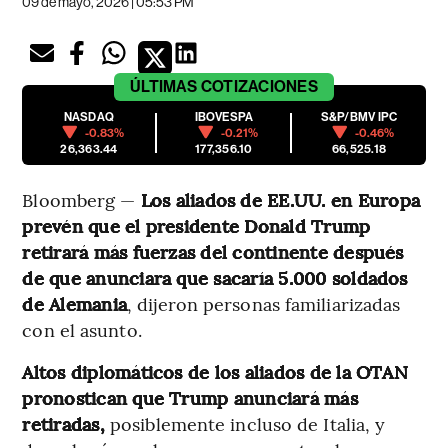
09 de mayo, 2026 | 05:53 PM
ÚLTIMAS
COTIZACIONES
NASDAQ
IBOVESPA
S&P/BMV IPC
-0.83%
-0.21%
-0.46%
26,363.44
177,356.10
66,525.18
Bloomberg —
Los aliados de EE.UU. en Europa
prevén que el presidente Donald Trump
retirará más fuerzas del continente después
de que anunciara que sacaría 5.000 soldados
de Alemania
, dijeron personas familiarizadas
con el asunto.
Altos diplomáticos de los aliados de la OTAN
pronostican que Trump anunciará más
retiradas,
posiblemente incluso de Italia, y