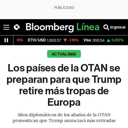
PUBLICIDAD
Ingresar
ETH/USD
-1.16%
Visa
0.00%
MercadoLibre
1,893.57
368.54
1
ACTUALIDAD
Los países de la OTAN se
preparan para que Trump
retire más tropas de
Europa
Altos diplomáticos de los aliados de la OTAN
pronostican que Trump anunciará más retiradas