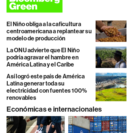
El Niño obliga a la caficultura
centroamericana a replantear su
modelo de producción
La ONU advierte que El Niño
podría agravar el hambre en
América Latina y el Caribe
Así logró este país de América
Latina generar toda su
electricidad con fuentes 100%
renovables
Económicas e internacionales