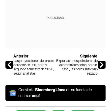
PUBLICIDAD
Anterior
Siguiente
Las proyecciones del precio
Exportaciones petroleras de
del dólar en Perú para el
Colombia aumentan, pero el
segundo semestre de 2026,
café y las flores sufren un
según analistas
rezago
Convierta
Bloomberg Línea
en su fuente de
noticias
aquí