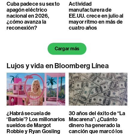
Cuba padece su sexto
Actividad
apagón eléctrico
manufacturera de
nacional en 2026,
EE.UU. crece en julio al
¿cómo avanza la
mayor ritmo en más de
reconexión?
cuatro años
Cargar más
Lujos y vida en Bloomberg Línea
¿Habrá secuela de
30 años del éxito de “La
‘Barbie’? Los millonarios
Macarena”: ¿Cuánto
sueldos de Margot
dinero ha generado la
Robbie y Ryan Gosling
canción que marcó los