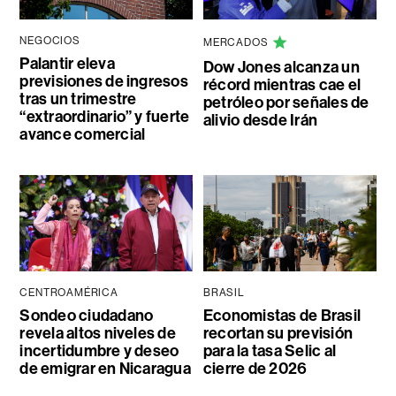
NEGOCIOS
MERCADOS
Palantir eleva
Dow Jones alcanza un
previsiones de ingresos
récord mientras cae el
tras un trimestre
petróleo por señales de
“extraordinario” y fuerte
alivio desde Irán
avance comercial
CENTROAMÉRICA
BRASIL
Sondeo ciudadano
Economistas de Brasil
revela altos niveles de
recortan su previsión
incertidumbre y deseo
para la tasa Selic al
de emigrar en Nicaragua
cierre de 2026