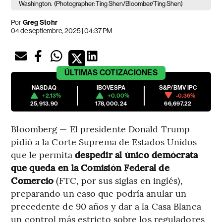
Washington.
(Photographer: Ting Shen/Bloomber/Ting Shen)
Por
Greg Stohr
04 de septiembre, 2025 | 04:37 PM
ÚLTIMAS
COTIZACIONES
NASDAQ
IBOVESPA
S&P/BMV IPC
+2.13%
+0.00%
-0.36%
25,913.90
178,000.24
66,697.22
Bloomberg — El presidente Donald Trump
pidió a la Corte Suprema de Estados Unidos
que le permita
despedir al único demócrata
que queda en la Comisión Federal de
Comercio
(FTC, por sus siglas en inglés),
preparando un caso que podría anular un
precedente de 90 años y dar a la Casa Blanca
un control más estricto sobre los reguladores