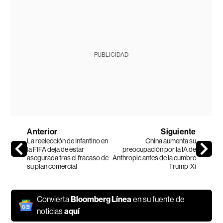
PUBLICIDAD
Anterior
Siguiente
La reelección de Infantino en
China aumenta su
la FIFA deja de estar
preocupación por la IA de
asegurada tras el fracaso de
Anthropic antes de la cumbre
su plan comercial
Trump-Xi
Convierta
Bloomberg Línea
en su fuente de
noticias
aquí