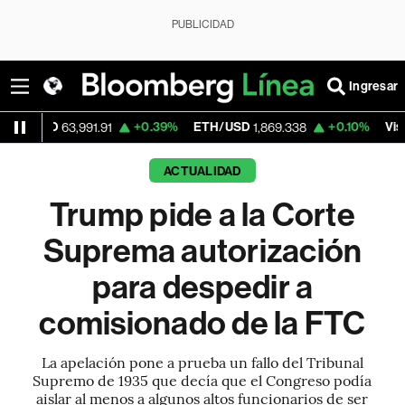
PUBLICIDAD
Ingresar
+0.39%
ETH/USD
+0.10%
Visa
63,991.91
1,869.338
365.67
ACTUALIDAD
Trump pide a la Corte
Suprema autorización
para despedir a
comisionado de la FTC
La apelación pone a prueba un fallo del Tribunal
Supremo de 1935 que decía que el Congreso podía
aislar al menos a algunos altos funcionarios de ser