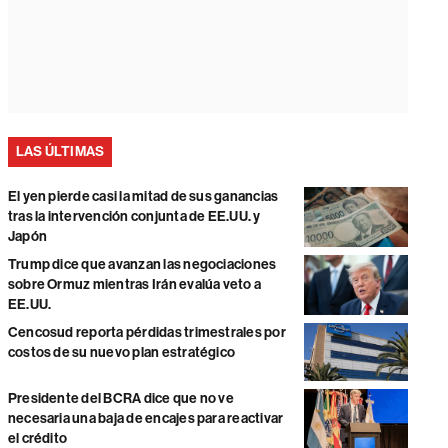
LAS ÚLTIMAS
El yen pierde casi la mitad de sus ganancias
tras la intervención conjunta de EE.UU. y
Japón
Trump dice que avanzan las negociaciones
sobre Ormuz mientras Irán evalúa veto a
EE.UU.
Cencosud reporta pérdidas trimestrales por
costos de su nuevo plan estratégico
Presidente del BCRA dice que no ve
necesaria una baja de encajes para reactivar
el crédito