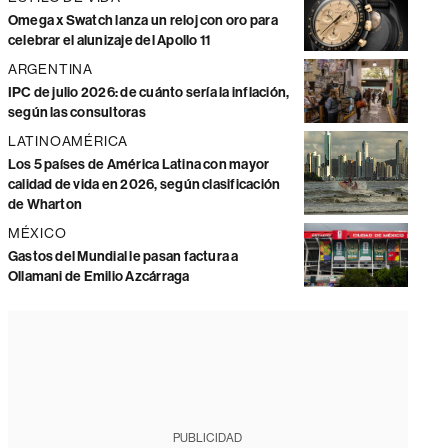
Omega x Swatch lanza un reloj con oro para
celebrar el alunizaje del Apollo 11
ARGENTINA
IPC de julio 2026: de cuánto sería la inflación,
según las consultoras
LATINOAMÉRICA
Los 5 países de América Latina con mayor
calidad de vida en 2026, según clasificación
de Wharton
MÉXICO
Gastos del Mundial le pasan factura a
Ollamani de Emilio Azcárraga
PUBLICIDAD