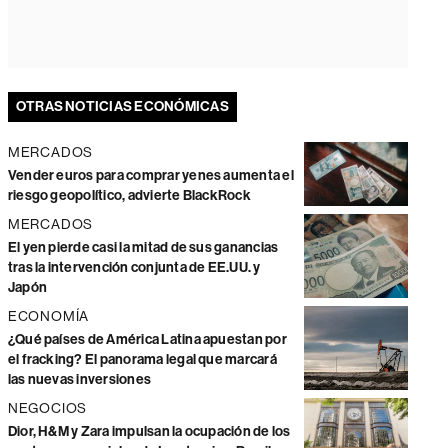
OTRAS NOTICIAS ECONÓMICAS
MERCADOS
Vender euros para comprar yenes aumenta el
riesgo geopolítico, advierte BlackRock
MERCADOS
El yen pierde casi la mitad de sus ganancias
tras la intervención conjunta de EE.UU. y
Japón
ECONOMÍA
¿Qué países de América Latina apuestan por
el fracking? El panorama legal que marcará
las nuevas inversiones
NEGOCIOS
Dior, H&M y Zara impulsan la ocupación de los