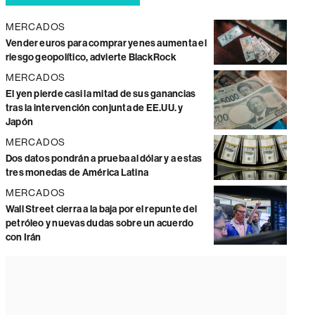
MERCADOS
Vender euros para comprar yenes aumenta el
riesgo geopolítico, advierte BlackRock
MERCADOS
El yen pierde casi la mitad de sus ganancias
tras la intervención conjunta de EE.UU. y
Japón
MERCADOS
Dos datos pondrán a prueba al dólar y a estas
tres monedas de América Latina
MERCADOS
Wall Street cierra a la baja por el repunte del
petróleo y nuevas dudas sobre un acuerdo
con Irán