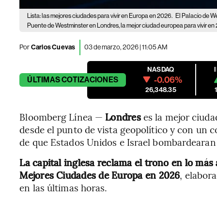
Lista: las mejores ciudades para vivir en Europa en 2026.
El Palacio de W
Puente de Westminster en Londres, la mejor ciudad europea para vivir en
Por
Carlos Cuevas
03 de marzo, 2026 | 11:05 AM
NASDAQ
-0.06%
ÚLTIMAS
COTIZACIONES
26,348.35
Bloomberg Línea —
Londres
es la mejor ciuda
desde el punto de vista geopolítico y con un c
de que Estados Unidos e Israel bombardearan 
La capital inglesa reclama el trono en lo más a
Mejores Ciudades de Europa en 2026
, elabor
en las últimas horas.