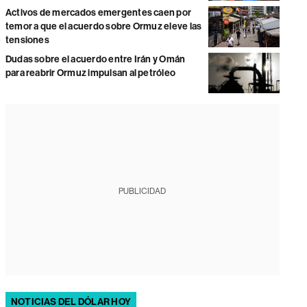
Activos de mercados emergentes caen por
temor a que el acuerdo sobre Ormuz eleve las
tensiones
Dudas sobre el acuerdo entre Irán y Omán
para reabrir Ormuz impulsan al petróleo
PUBLICIDAD
NOTICIAS DEL DÓLAR HOY