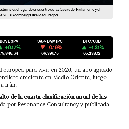
estminster, el lugar de encuentro de las Casas del Parlamento y el
 2026.
(Bloomberg/Luke MacGregor)
IBOVESPA
S&P/BMV IPC
BTC/USD
+0.17%
-0.19%
+1.31%
175,848.64
66,396.15
65,238.12
d europea para vivir en 2026, un año agitado
onflicto creciente en Medio Oriente, luego
a Irán.
lto de la cuarta clasificación anual de las
ada por Resonance Consultancy y publicada