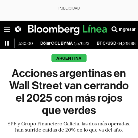
PUBLICIDAD
Ingresar
Dólar CCL BYMA
BTC/USD
-0.27%
,530.00
1,576.23
64,218.88
ARGENTINA
Acciones argentinas en
Wall Street van cerrando
el 2025 con más rojos
que verdes
YPF y Grupo Financiero Galicia, las dos más operadas,
han sufrido caídas de 20% en lo que va del año.