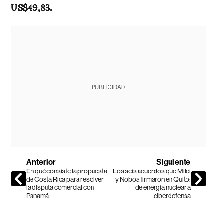
US$49,83.
PUBLICIDAD
Anterior
Siguiente
En qué consiste la propuesta
Los seis acuerdos que Milei
de Costa Rica para resolver
y Noboa firmaron en Quito:
la disputa comercial con
de energía nuclear a
Panamá
ciberdefensa