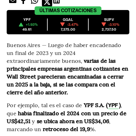
ÚLTIMAS
COTIZACIONES
YPF
GGAL
SUPV
+1.93%
-3.47%
-3.10%
49.61
7,375.00
2,737.50
Buenos Aires — Luego de haber encadenado
un final de 2023 y un 2024
extraordinariamente buenos,
varias de las
principales empresas argentinas cotizantes en
Wall Street parecieran encaminadas a cerrar
un 2025 a la baja, si se las compara con el
cierre del año anterior.
Por ejemplo, tal es el caso de
YPF S.A. (
)
,
YPF
que
había finalizado el 2024 con un precio de
US$42,51
y
se ubica ahora en US$34,06
,
marcando un
retroceso del 19,9
%.