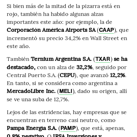
Si bien más de la mitad de la pizarra está en
rojo, también ha habido algunas alzas
importantes este año: por ejemplo, la de
Corporación América Airports SA
(
), que
CAAP
incrementó su precio 34,2% en Wall Street en
este año.
También
Ternium Argentina S.A.
(
)
se ha
TXAR
destacado,
con un alza de
32,2%
, seguido por
Central Puerto S.A. (
CEPU
), que avanzó
12,2%
.
En tanto, si se considera como argentina a
MercadoLibre Inc.
(
), dado su origen, allí
MELI
se ve una suba de 12,7%.
Lejos de las estridencias, hay empresas que se
encuentran en terreno casi neutro, como
Pampa Energía S.A.
(
), que está, apenas,
PAMP
0,8% negativo.
O
IRSA Inversiones y