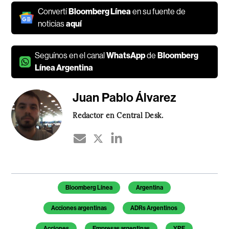
Convertí
Bloomberg Línea
en su fuente de
noticias
aquí
Seguínos en el canal
WhatsApp
de
Bloomberg
Línea Argentina
Juan Pablo Álvarez
Redactor en Central Desk.
Temas de este artículo
Bloomberg Línea
Argentina
Acciones argentinas
ADRs Argentinos
Acciones
Empresas argentinas
YPF