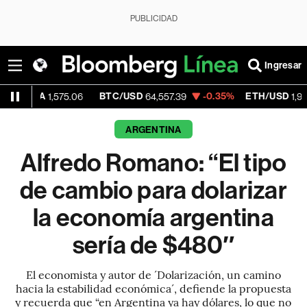
PUBLICIDAD
Ingresar
BTC/USD
-0.35%
ETH/USD
-0.
575.06
64,557.39
1,906.823
ARGENTINA
Alfredo Romano: “El tipo
de cambio para dolarizar
la economía argentina
sería de $480″
El economista y autor de ´Dolarización, un camino
hacia la estabilidad económica´, defiende la propuesta
y recuerda que “en Argentina ya hay dólares, lo que no