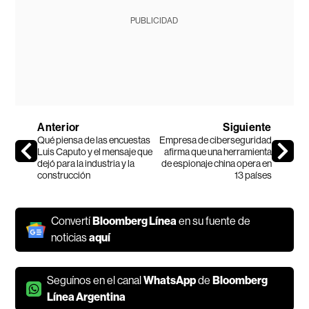
PUBLICIDAD
Anterior
Siguiente
Qué piensa de las encuestas
Empresa de ciberseguridad
Luis Caputo y el mensaje que
afirma que una herramienta
dejó para la industria y la
de espionaje china opera en
construcción
13 países
Convertí
Bloomberg Línea
en su fuente de
noticias
aquí
Seguínos en el canal
WhatsApp
de
Bloomberg
Línea Argentina