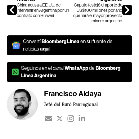
China acusa a EE.UU. de
Caputo festejó el aporte de
intervenir en Argentina por un
US$100 millones por año
contrato con Huawei
que hará el mayor proyecto
minero argentino
Convertí
Bloomberg Línea
en su fuente de
noticias
aquí
Seguínos en el canal
WhatsApp
de
Bloomberg
Línea Argentina
Francisco Aldaya
Jefé del Buró Panregional