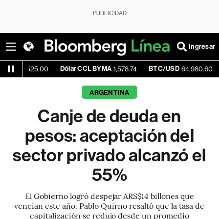
PUBLICIDAD
Ingresar
Dólar CCL BYMA
BTC/USD
+0.07%
25.00
1,578.74
64,980.60
ARGENTINA
Canje de deuda en
pesos: aceptación del
sector privado alcanzó el
55%
El Gobierno logró despejar ARS$14 billones que
vencían este año. Pablo Quirno resaltó que la tasa de
capitalización se redujo desde un promedio