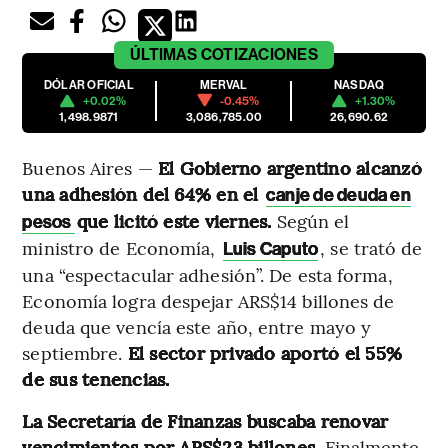
ÚLTIMAS
COTIZACIONES
DÓLAR OFICIAL
MERVAL
NASDAQ
+0.02%
-0.45%
+1.30%
1,498.9871
3,086,785.00
26,690.62
Buenos Aires —
El Gobierno argentino alcanzó
una adhesión del 64% en el
canje de deuda en
que licitó este viernes.
Según el
pesos
ministro de Economía,
, se trató de
Luis Caputo
una “espectacular adhesión”. De esta forma,
Economía logra despejar ARS$14 billones de
deuda que vencía este año, entre mayo y
septiembre.
El sector privado aportó el 55%
de sus tenencias.
La Secretaría de Finanzas buscaba renovar
vencimientos por ARS$23 billones.
Finalmente,