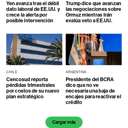
Yen avanza tras el débil
Trump dice que avanzan
dato laboral de EE.UU. y
las negociaciones sobre
crece la alerta por
Ormuz mientras Irán
posible intervención
evalúa veto a EE.UU.
CHILE
ARGENTINA
Cencosud reporta
Presidente del BCRA
pérdidas trimestrales
dice que no ve
por costos de su nuevo
necesaria una baja de
plan estratégico
encajes para reactivar el
crédito
Cargar más