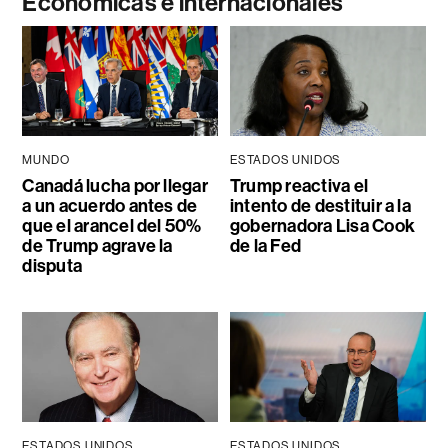
Económicas e internacionales
MUNDO
ESTADOS UNIDOS
Canadá lucha por llegar
Trump reactiva el
a un acuerdo antes de
intento de destituir a la
que el arancel del 50%
gobernadora Lisa Cook
de Trump agrave la
de la Fed
disputa
ESTADOS UNIDOS
ESTADOS UNIDOS