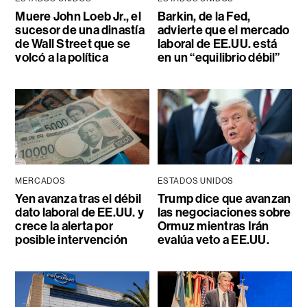
Muere John Loeb Jr., el
Barkin, de la Fed,
sucesor de una dinastía
advierte que el mercado
de Wall Street que se
laboral de EE.UU. está
volcó a la política
en un “equilibrio débil”
MERCADOS
ESTADOS UNIDOS
Yen avanza tras el débil
Trump dice que avanzan
dato laboral de EE.UU. y
las negociaciones sobre
crece la alerta por
Ormuz mientras Irán
posible intervención
evalúa veto a EE.UU.