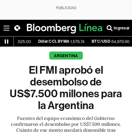
PUBLICIDAD
Ingresar
Dólar CCL BYMA
BTC/USD
+0.07%
525.00
1,578.74
64,979.90
ARGENTINA
El FMI aprobó el
desembolso de
US$7.500 millones para
la Argentina
Fuentes del equipo económico del Gobierno
confirmaron el desembolso por US$7.500 millones.
Cuánto de ese monto quedará disponible tras