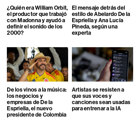
¿Quién era William Orbit,
El mensaje detrás del
el productor que trabajó
estilo de Abelardo De la
con Madonna y ayudó a
Espriella y Ana Lucía
definir el sonido de los
Pineda, según una
2000?
experta
De los vinos a la música:
Artistas se resisten a
los negocios y
que sus voces y
empresas de De la
canciones sean usadas
Espriella, el nuevo
para entrenar a la IA
presidente de Colombia