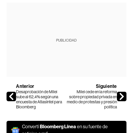
PUBLICIDAD
Anterior
Siguiente
Desaprobación de Milei
Milei cede en la reforma
sube al 62,4% según una
sobre propiedad privada en
encuesta de AtlasIntel para
medio de protestas y presión
Bloomberg
política
Convertí
Bloomberg Línea
en su fuente de