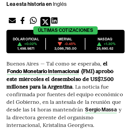
Lea esta historia en
Inglés
ÚLTIMAS
COTIZACIONES
DÓLAR OFICIAL
MERVAL
NASDAQ
+0.02%
-0.45%
+1.30%
1,498.9871
3,086,785.00
26,690.62
Buenos Aires — Tal como se esperaba,
el
(FMI) aprobó
Fondo Monetario Internacional
este miércoles el desembolso de US$7.500
millones para la Argentina
. La noticia fue
confirmada por fuentes del equipo económico
del Gobierno, en la antesala de la reunión que
desde las 14 horas mantendrán
y
Sergio Massa
la directora gerente del organismo
internacional, Kristalina Georgieva.