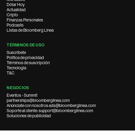
Dólar Hoy
Actualidad
Cripto
Finanzas Personales
Podcasts
Listas de Bloomberg Línea
TÉRMINOS DE USO
Suscríbete
Política de privacidad
Términos de suscripción
Tecnología
T&C
NEGOCIOS
Eventos - Summit
partnerships@bloomberglinea.com
Anúnciate con nosotros ads@bloomberglinea.com
Soporte al cliente: support@bloomberglinea.com
Soluciones de publicidad