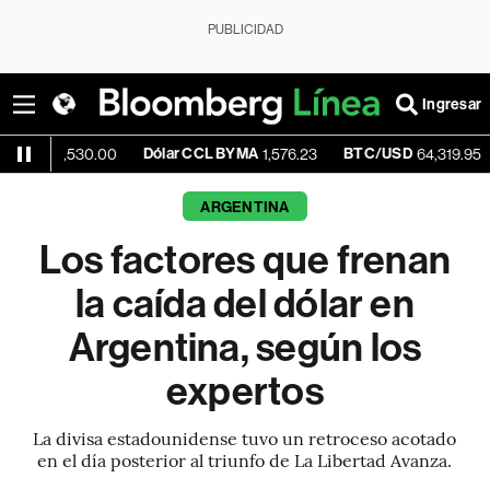
PUBLICIDAD
Ingresar
Dólar CCL BYMA
BTC/USD
-0.11%
530.00
1,576.23
64,319.95
ARGENTINA
Los factores que frenan
la caída del dólar en
Argentina, según los
expertos
La divisa estadounidense tuvo un retroceso acotado
en el día posterior al triunfo de La Libertad Avanza.