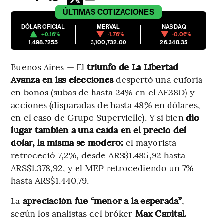
ÚLTIMAS
COTIZACIONES
DÓLAR OFICIAL
MERVAL
NASDAQ
+0.16%
-1.76%
-0.06%
1,498.7255
3,100,732.00
26,348.35
Buenos Aires — El
triunfo de La Libertad
Avanza en las elecciones
despertó una euforia
en bonos (subas de hasta 24% en el AE38D) y
acciones (disparadas de hasta 48% en dólares,
en el caso de Grupo Supervielle). Y si bien
dio
lugar también a una caída en el precio del
dólar, la misma se moderó:
el mayorista
retrocedió 7,2%, desde ARS$1.485,92 hasta
ARS$1.378,92, y el MEP retrocediendo un 7%
hasta ARS$1.440,79.
La
apreciación fue “menor a la esperada”
,
según los analistas del bróker
Max Capital.