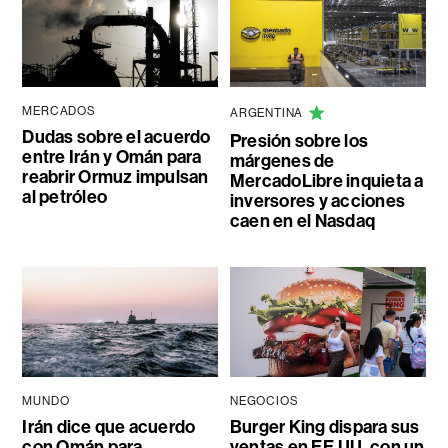
MERCADOS
ARGENTINA
Dudas sobre el acuerdo
Presión sobre los
entre Irán y Omán para
márgenes de
reabrir Ormuz impulsan
MercadoLibre inquieta a
al petróleo
inversores y acciones
caen en el Nasdaq
MUNDO
NEGOCIOS
Irán dice que acuerdo
Burger King dispara sus
con Omán para
ventas en EE.UU. con un