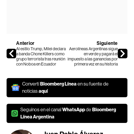
Anterior
Siguiente
Al estilo Trump, Milei declara
Aerolíneas Argentinas sigue
a banda Chone Killers como
en verde y pagará el
grupo terrorista tras reunión
impuesto a las ganancias por
con Noboa en Ecuador
primera vez en su historia
Convertí
Bloomberg Línea
en su fuente de
noticias
aquí
Seguínos en el canal
WhatsApp
de
Bloomberg
Línea Argentina