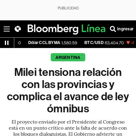
PUBLICIDAD
Ingresar
Dólar CCL BYMA
BTC/USD
-0.53%
ETH
1,580.59
63,404.70
ARGENTINA
Milei tensiona relación
con las provincias y
complica el avance de ley
ómnibus
El proyecto enviado por el Presidente al Congreso
está en un punto crítico ante la falta de acuerdo con
los bloques dialoguistas. El Gobierno advierte un