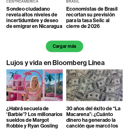
CENTROAMÉRICA
BRASIL
Sondeo ciudadano
Economistas de Brasil
revela altos niveles de
recortan su previsión
incertidumbre y deseo
para la tasa Selic al
de emigrar en Nicaragua
cierre de 2026
Cargar más
Lujos y vida en Bloomberg Línea
¿Habrá secuela de
30 años del éxito de “La
‘Barbie’? Los millonarios
Macarena”: ¿Cuánto
sueldos de Margot
dinero ha generado la
Robbie y Ryan Gosling
canción que marcó los