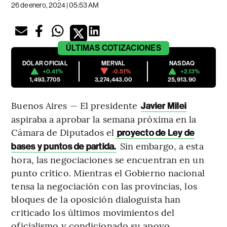
26 de enero, 2024 | 05:53 AM
ÚLTIMAS
COTIZACIONES
DÓLAR OFICIAL
MERVAL
NASDAQ
+0.41%
-0.51%
+2.13%
1,493.7705
3,274,443.00
25,913.90
Buenos Aires — El presidente
Javier Milei
aspiraba a aprobar la semana próxima en la
Cámara de Diputados el
proyecto de Ley de
Sin embargo, a esta
bases y puntos de partida.
hora, las negociaciones se encuentran en un
punto crítico. Mientras el Gobierno nacional
tensa la negociación con las provincias, los
bloques de la oposición dialoguista han
criticado los últimos movimientos del
oficialismo y condicionado su apoyo.