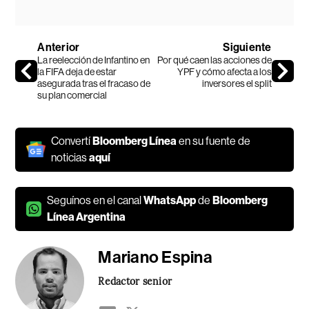
Anterior
Siguiente
La reelección de Infantino en
Por qué caen las acciones de
la FIFA deja de estar
YPF y cómo afecta a los
asegurada tras el fracaso de
inversores el split
su plan comercial
Convertí
Bloomberg Línea
en su fuente de
noticias
aquí
Seguínos en el canal
WhatsApp
de
Bloomberg
Línea Argentina
Mariano Espina
Redactor senior