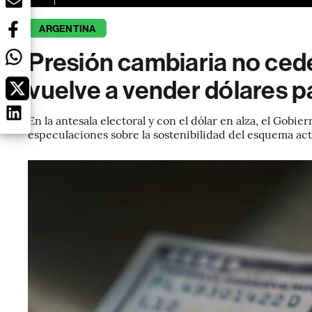
ARGENTINA
Presión cambiaria no cede
vuelve a vender dólares p
En la antesala electoral y con el dólar en alza, el Gobi
especulaciones sobre la sostenibilidad del esquema act