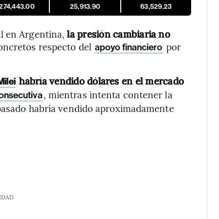
,274,443.00
25,913.90
63,529.23
l en Argentina,
la presión cambiaria no
concretos respecto del
por
apoyo financiero
habría vendido dólares en el mercado
Milei
, mientras intenta contener la
consecutiva
s pasado habría vendido aproximadamente
IDAD