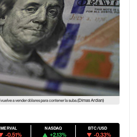
(Dimas Ardian)
i vuelve a vender dólares para contener la suba.
MERVAL
NASDAQ
BTC/USD
-0.51%
+2.13%
-0.33%