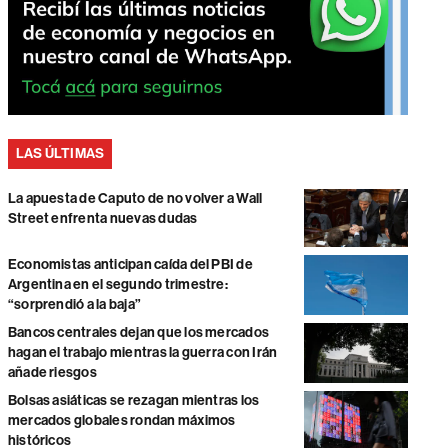
LAS ÚLTIMAS
La apuesta de Caputo de no volver a Wall
Street enfrenta nuevas dudas
Economistas anticipan caída del PBI de
Argentina en el segundo trimestre:
“sorprendió a la baja”
Bancos centrales dejan que los mercados
hagan el trabajo mientras la guerra con Irán
añade riesgos
Bolsas asiáticas se rezagan mientras los
mercados globales rondan máximos
históricos