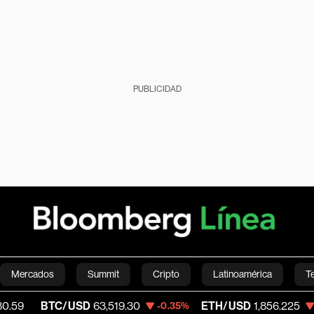
PUBLICIDAD
Mercados
Summit
Cripto
Latinoamérica
T
TC/USD
63,519.30
ETH/USD
1,856.225
V
-0.35%
-0.60%
Green
Economía
Estilo de vida
Mundo
Videos