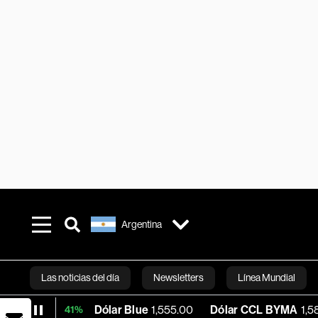
Argentina
Las noticias del día
Newsletters
Línea Mundial
Dólar Blue
1,555.00
Dólar CCL BYMA
1,580.59
B
+0.41%
Bloomberg 