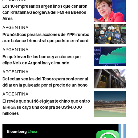
Los 10 empresarios argentinos que cenaron
con Kristalina Georgieva del FMI en Buenos
Aires
ARGENTINA
Pronósticos para las acciones de YPF: rumbo
a un balance trimestral que podría ser récord
ARGENTINA
En qué invertir: los bonos y acciones que
elige Neix en Argentina y el mundo
ARGENTINA
Detectan ventas del Tesoro para contener al
dólar en la pulseada por el precio de un bono
ARGENTINA
El revés que sufrió el gigante chino que entró
al RIGI: se cayó una compra de US$4.000
millones