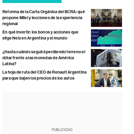
Reforma de la Carta Orgánica del BCRA: qué
propone Milei y lecciones de la experiencia
regional
En qué invertir: los bonos y acciones que
elige Neix en Argentina y el mundo
¿Hasta cuándo seguirá perdiendo terreno el
dólar frente a las monedas de América
Latina?
La hoja de ruta del CEO de Renault Argentina
para que bajen los precios de los autos
PUBLICIDAD