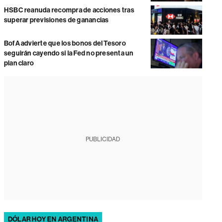
HSBC reanuda recompra de acciones tras
superar previsiones de ganancias
BofA advierte que los bonos del Tesoro
seguirán cayendo si la Fed no presenta un
plan claro
PUBLICIDAD
DÓLAR HOY EN ARGENTINA