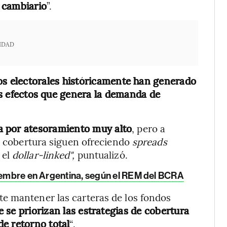
o cambiario
”.
IDAD
los electorales históricamente han generado
los efectos que genera la demanda de
a por atesoramiento muy alto
, pero a
de cobertura siguen ofreciendo
spreads
 el
dollar-linked",
puntualizó.
ptiembre en Argentina, según el REM del BCRA
e mantener las carteras de los fondos
 se priorizan las estrategias de cobertura
e retorno total
“.