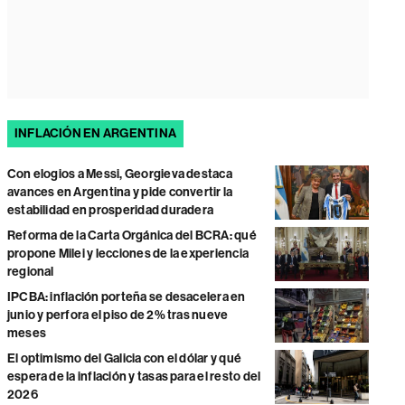
INFLACIÓN EN ARGENTINA
Con elogios a Messi, Georgieva destaca
avances en Argentina y pide convertir la
estabilidad en prosperidad duradera
Reforma de la Carta Orgánica del BCRA: qué
propone Milei y lecciones de la experiencia
regional
IPCBA: inflación porteña se desacelera en
junio y perfora el piso de 2% tras nueve
meses
El optimismo del Galicia con el dólar y qué
espera de la inflación y tasas para el resto del
2026