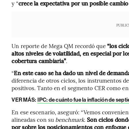
y “
crece la expectativa por un posible cambi
PUBLIC
Un reporte de Mega QM recordó que
“los cic
altos niveles de volatilidad, en especial por 
cobertura cambiaria”
.
“
En este caso se ha dado un nivel de demand
diferencia de otros ciclos, los instrumentos 
positivos. Tanto en el segmento CER como en
VER MÁS:
IPC: de cuánto fue la inflación de se
En ese escenario, aseguró: “Vemos convenient
alineadas con su
benchmark
.
Son ciclos donde
por sobre los posicionamientos con enfoque d