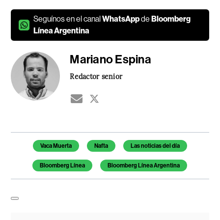
Seguínos en el canal
WhatsApp
de
Bloomberg
Línea Argentina
Mariano Espina
Redactor senior
Temas de este artículo
Vaca Muerta
Nafta
Las noticias del día
Bloomberg Línea
Bloomberg Línea Argentina