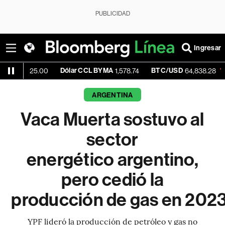
PUBLICIDAD
Ingresar
Dólar CCL BYMA
BTC/USD
-0.30%
5.00
1,578.74
64,838.28
ARGENTINA
Vaca Muerta sostuvo al
sector
energético argentino,
pero cedió la
producción de gas en 202
YPF lideró la producción de petróleo y gas no