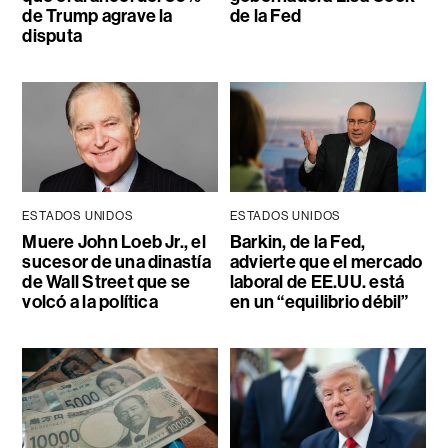
de Trump agrave la
de la Fed
disputa
ESTADOS UNIDOS
ESTADOS UNIDOS
Muere John Loeb Jr., el
Barkin, de la Fed,
sucesor de una dinastía
advierte que el mercado
de Wall Street que se
laboral de EE.UU. está
volcó a la política
en un “equilibrio débil”