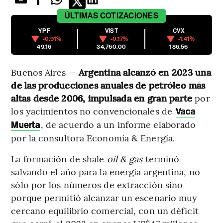
ÚLTIMAS
COTIZACIONES
YPF
VIST
CVX
-0.91%
-0.17%
-1.41%
49.16
34,760.00
186.56
Buenos Aires —
Argentina alcanzó en 2023 una
de las producciones anuales de petróleo más
altas desde 2006, impulsada en gran parte
por
los yacimientos no convencionales de
Vaca
, de acuerdo a un informe elaborado
Muerta
por la consultora Economía & Energía.
La formación de shale
oil & gas
terminó
salvando el año para la energía argentina, no
sólo por los números de extracción sino
porque permitió alcanzar un escenario muy
cercano equilibrio comercial, con un déficit