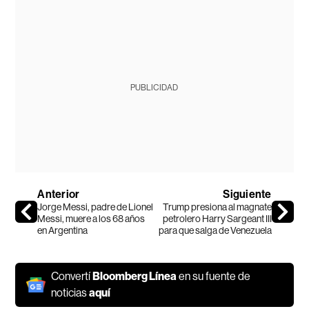
PUBLICIDAD
Anterior
Siguiente
Jorge Messi, padre de Lionel
Trump presiona al magnate
Messi, muere a los 68 años
petrolero Harry Sargeant III
en Argentina
para que salga de Venezuela
Convertí
Bloomberg Línea
en su fuente de
noticias
aquí