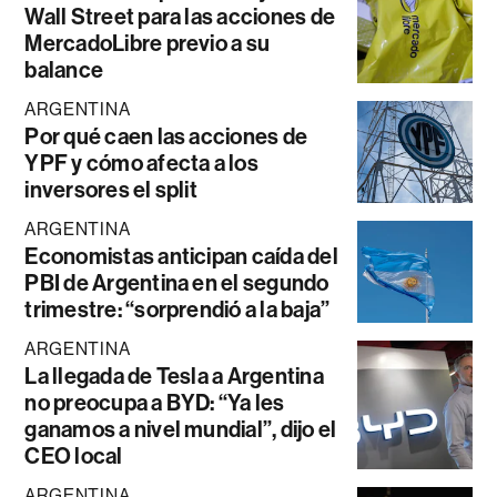
Wall Street para las acciones de
MercadoLibre previo a su
balance
ARGENTINA
Por qué caen las acciones de
YPF y cómo afecta a los
inversores el split
ARGENTINA
Economistas anticipan caída del
PBI de Argentina en el segundo
trimestre: “sorprendió a la baja”
ARGENTINA
La llegada de Tesla a Argentina
no preocupa a BYD: “Ya les
ganamos a nivel mundial”, dijo el
CEO local
ARGENTINA