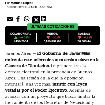
Por
Mariano Espina
17 de septiembre, 2025 | 09:31 AM
ÚLTIMAS
COTIZACIONES
DÓLAR OFICIAL
MERVAL
NASDAQ
+0.02%
-1.02%
-0.83%
1,496.2634
3,156,332.00
26,363.44
Buenos Aires —
El Gobierno de
Javier Milei
enfrenta este miércoles otra sesión clave en la
Cámara de Diputados.
La primera tras la
derrota electoral en la provincia de Buenos
Aires. Una sesión en la que la oposición
intentará, una vez más,
insistir con leyes
vetadas por el Poder Ejecutivo.
Además de
avanzar con un proyecto que busca limitar la
herramienta de los Decretos de Necesidad y