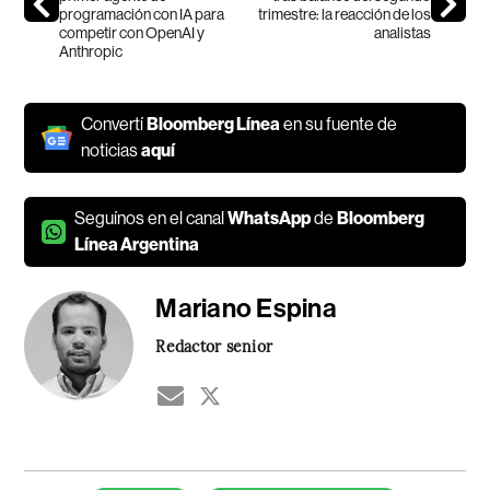
programación con IA para
trimestre: la reacción de los
competir con OpenAI y
analistas
Anthropic
Convertí
Bloomberg Línea
en su fuente de
noticias
aquí
Seguínos en el canal
WhatsApp
de
Bloomberg
Línea Argentina
Mariano Espina
Redactor senior