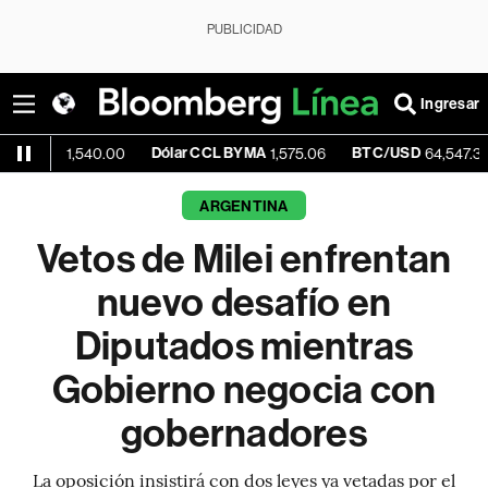
PUBLICIDAD
Ingresar
ue
Dólar CCL BYMA
BTC/USD
-0.
1,540.00
1,575.06
64,547.36
ARGENTINA
Vetos de Milei enfrentan
nuevo desafío en
Diputados mientras
Gobierno negocia con
gobernadores
La oposición insistirá con dos leyes ya vetadas por el