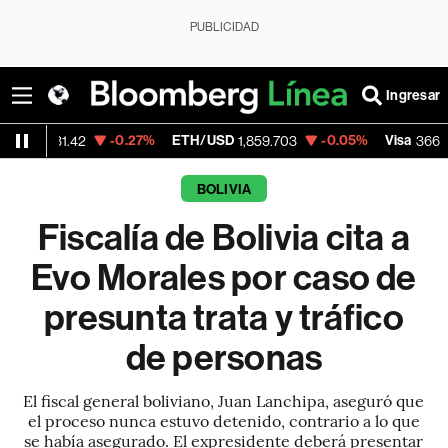
PUBLICIDAD
Ingresar
-0.27%
ETH/USD
-0.05%
Visa
-0.04%
2
1,859.703
366.13
BOLIVIA
Fiscalía de Bolivia cita a
Evo Morales por caso de
presunta trata y tráfico
de personas
El fiscal general boliviano, Juan Lanchipa, aseguró que
el proceso nunca estuvo detenido, contrario a lo que
se había asegurado. El expresidente deberá presentar