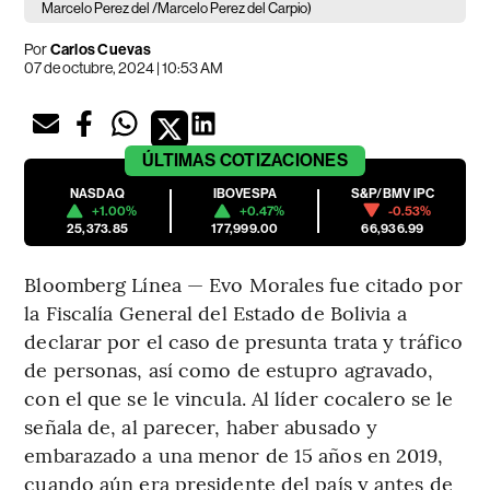
Marcelo Perez del /Marcelo Perez del Carpio)
Por
Carlos Cuevas
07 de octubre, 2024 | 10:53 AM
ÚLTIMAS
COTIZACIONES
NASDAQ
IBOVESPA
S&P/BMV IPC
+1.00%
+0.47%
-0.53%
25,373.85
177,999.00
66,936.99
Bloomberg Línea — Evo Morales fue citado por
la Fiscalía General del Estado de Bolivia a
declarar por el caso de presunta trata y tráfico
de personas, así como de estupro agravado,
con el que se le vincula. Al líder cocalero se le
señala de, al parecer, haber abusado y
embarazado a una menor de 15 años en 2019,
cuando aún era presidente del país y antes de