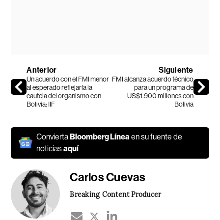
Anterior
Siguiente
Un acuerdo con el FMI menor
FMI alcanza acuerdo técnico
al esperado reflejaría la
para un programa de
cautela del organismo con
US$1.900 millones con
Bolivia: IIF
Bolivia
Convierta
Bloomberg Línea
en su fuente de
noticias
aquí
Carlos Cuevas
Breaking Content Producer