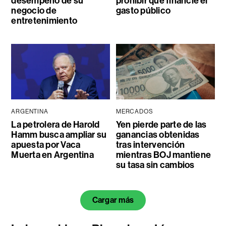
desempeño de su
prohibir que financie el
negocio de
gasto público
entretenimiento
ARGENTINA
MERCADOS
La petrolera de Harold
Yen pierde parte de las
Hamm busca ampliar su
ganancias obtenidas
apuesta por Vaca
tras intervención
Muerta en Argentina
mientras BOJ mantiene
su tasa sin cambios
Cargar más